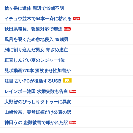
槍ヶ岳に遺体 周辺で19歳不明
イチョウ並木で54本一斉に枯れる
秋田県職員、報道対応で喫煙
風呂を覗くため敷地侵入 49歳男
列に割り込んだ男女 青ざめ逃亡
正直しんどい夏のレジャー1位
児ポ動画770本 酒飲ませ性加害か
注目 古いPCが復活するUSB
レインボー池田 求婚失敗も告白
大野智のびっしりタトゥーに異変
山崎怜奈、突然妊娠だけ公表の訳
神田うの 盗難被害で叩かれた訳