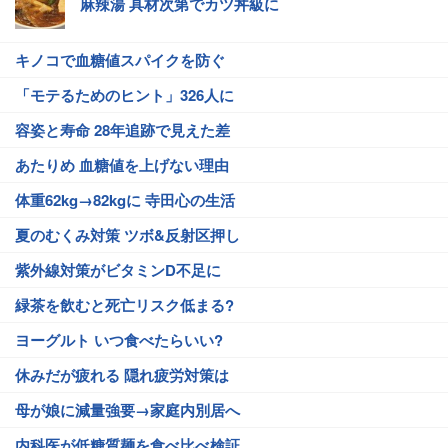
麻辣湯 具材次第でカツ丼級に
キノコで血糖値スパイクを防ぐ
「モテるためのヒント」326人に
容姿と寿命 28年追跡で見えた差
あたりめ 血糖値を上げない理由
体重62kg→82kgに 寺田心の生活
夏のむくみ対策 ツボ&反射区押し
紫外線対策がビタミンD不足に
緑茶を飲むと死亡リスク低まる?
ヨーグルト いつ食べたらいい?
休みだが疲れる 隠れ疲労対策は
母が娘に減量強要→家庭内別居へ
内科医が低糖質麺を食べ比べ検証