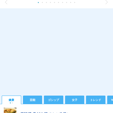
健康
芸能
ゴシップ
女子
トレンド
Y