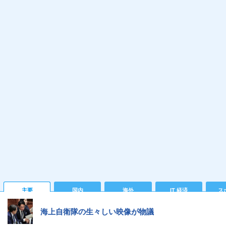
主要
国内
海外
IT 経済
ス
海上自衛隊の生々しい映像が物議