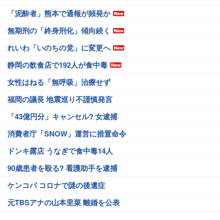
「泥酔者」熊本で通報が頻発か
無期刑の「終身刑化」傾向続く
れいわ「いのちの党」に変更へ
静岡の飲食店で192人が食中毒
女性はねる「無呼吸」治療せず
福岡の議長 地震巡り不謹慎発言
「43億円分」キャンセル? 女逮捕
消費者庁「SNOW」運営に措置命令
ドンキ露店 うなぎで食中毒14人
90歳患者を殴る? 看護助手を逮捕
ケンコバ コロナで謎の後遺症
元TBSアナの山本里菜 離婚を公表