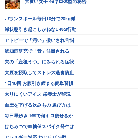
大食い女子 46キロ体型の秘密
バランスボール毎日10分で20kg減
躁状態引き起こしかねないNG行動
アトピーで「汚い」扱いされ苦悩
認知症研究で「音」注目される
夫の「産後うつ」にみられる症状
大豆を摂取してストレス過食防止
1日10回 お腹引き締まる簡単習慣
太りにくいアイス 栄養士が解説
血圧を下げる飲みもの 選び方は
毎日早歩き 1年で何キロ痩せるか
はちみつで血糖値スパイク発生は
アレルギー対応 ねじりパン術