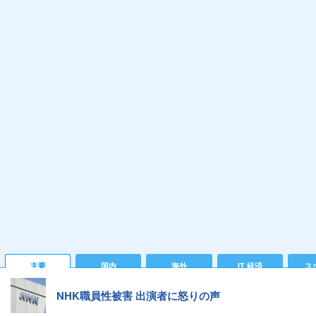
主要
国内
海外
IT 経済
ス
NHK職員性被害 出演者に怒りの声