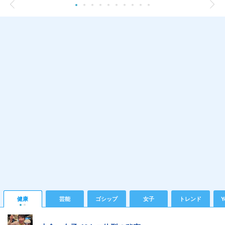
健康
芸能
ゴシップ
女子
トレンド
Y