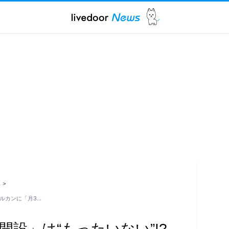
ス
>
オルカンに「月3…
開設」は“もったいない”!?