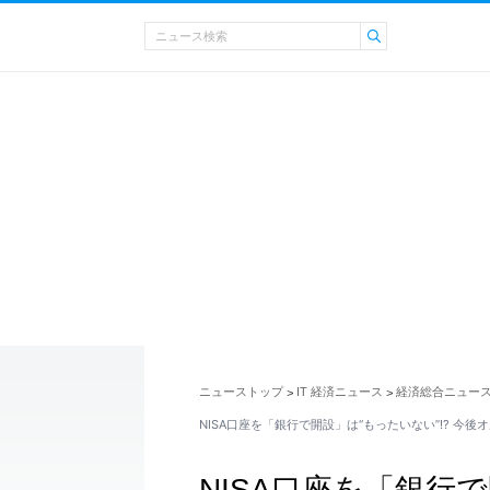
ニューストップ
IT 経済ニュース
経済総合ニュー
>
>
NISA口座を「銀行で開設」は“もったいない”!? 今後
NISA口座を「銀行で