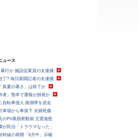
ニュース
に暴行か 施設従業員の女逮捕
包丁? 毎日新聞記者の女逮捕
「真夏の暑さ」は終了か
酔者」熊本で通報が頻発か
に自転車侵入 路側帯を逆走
駐車場から車落下 夫婦死傷
氏のPV風視察動画 立憲激怒
隣が民泊「トラウマなった」
新幹線の再開「8月中」示唆