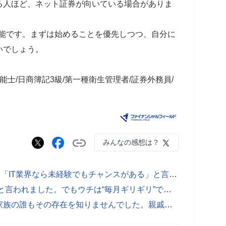
る人ほど、ネット証券が向いている場合がありま
可能です。まずは始めることを優先しつつ、自分に
いでしょう。
士/日商簿記3級/第一種衛生管理者/証券外務員/
みんなの感想は？
年収500万円の営業職です。友人から「IT業界なら未経験でもチャンスがある」と言われましたが、30代から転職して年収を維持できるのでしょうか？
友人に「年収1000万円は富裕層」だと言われました。でもウチは“毎月ギリギリ”です。「余裕がある家庭」と「余裕がない家庭」の違いは何でしょうか？
タンス預金が母の死後に見つかり、家族の誰もその存在を知りませんでした。親戚に「遺産分割の前にきちんと整理しないと危ない」と言われたのですが、現金が後から出てきた場合はどう進めるのがよいのでしょうか？