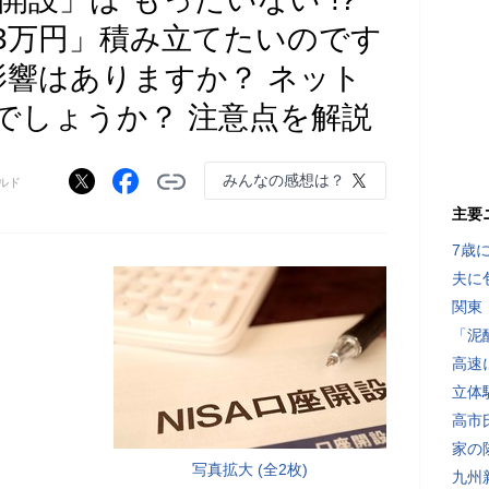
3万円」積み立てたいのです
影響はありますか？ ネット
でしょうか？ 注意点を解説
みんなの感想は？
ルド
主要
7歳
夫に
関東
「泥
高速
立体
高市
家の
写真拡大 (全2枚)
九州