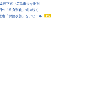
原爆投下巡り広島市長を批判
刑の「終身刑化」傾向続く
竜也「労務改善」をアピール