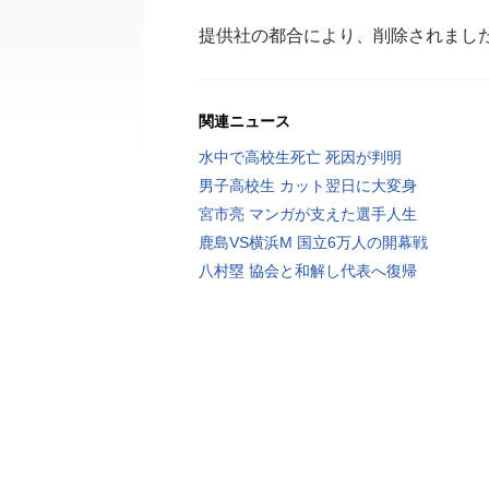
提供社の都合により、削除されまし
関連ニュース
水中で高校生死亡 死因が判明
男子高校生 カット翌日に大変身
宮市亮 マンガが支えた選手人生
鹿島VS横浜M 国立6万人の開幕戦
八村塁 協会と和解し代表へ復帰