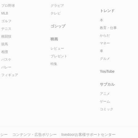
プロ野球
グラビア
トレンド
MLB
テレビ
本
ゴルフ
ゴシップ
教育・仕事
テニス
からだ
格闘技
映画
マネー
競馬
レビュー
車
相撲
プレゼント
グルメ
バスケ
特集
バレー
YouTube
フィギュア
サブカル
アニメ
ゲーム
コミック
リシー
コンテンツ・広告ポリシー
livedoorお客様サポートセンター