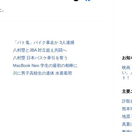
た。
「パト鬼」バイク暴走か 3人逮捕
八村塁とJBA 対立超え共闘へ
八村塁 日本バスケ牽引を誓う
お知
MacBook Neo 学生の最初の相棒に
映画
い。
川に男子高校生の遺体 水着着用
ト！
主要
詐取
熊本
地震
真夏
敷地