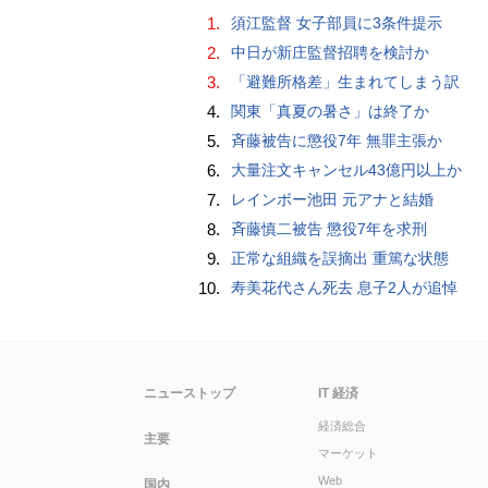
1.
須江監督 女子部員に3条件提示
2.
中日が新庄監督招聘を検討か
3.
「避難所格差」生まれてしまう訳
4.
関東「真夏の暑さ」は終了か
5.
斉藤被告に懲役7年 無罪主張か
6.
大量注文キャンセル43億円以上か
7.
レインボー池田 元アナと結婚
8.
斉藤慎二被告 懲役7年を求刑
9.
正常な組織を誤摘出 重篤な状態
10.
寿美花代さん死去 息子2人が追悼
ニューストップ
IT 経済
経済総合
主要
マーケット
Web
国内