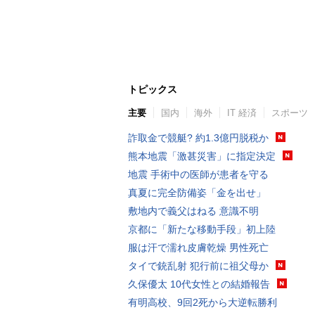
トピックス
主要
国内
海外
IT 経済
スポーツ
詐取金で競艇? 約1.3億円脱税か
熊本地震「激甚災害」に指定決定
地震 手術中の医師が患者を守る
真夏に完全防備姿「金を出せ」
敷地内で義父はねる 意識不明
京都に「新たな移動手段」初上陸
服は汗で濡れ皮膚乾燥 男性死亡
タイで銃乱射 犯行前に祖父母か
久保優太 10代女性との結婚報告
有明高校、9回2死から大逆転勝利