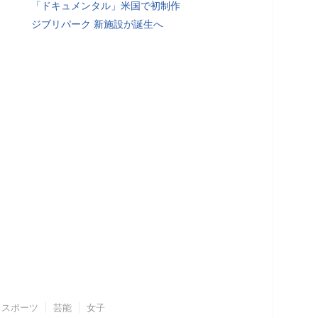
「ドキュメンタル」米国で初制作
ジブリパーク 新施設が誕生へ
スポーツ
芸能
女子