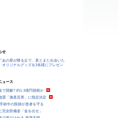
らせ
『あの星が降る丘で、君とまた出会いた
』オリジナルグッズを3名様にプレゼン
ニュース
金で競艇? 約1.3億円脱税か
地震「激甚災害」に指定決定
 手術中の医師が患者を守る
に完全防備姿「金を出せ」
内で義父はねる 意識不明