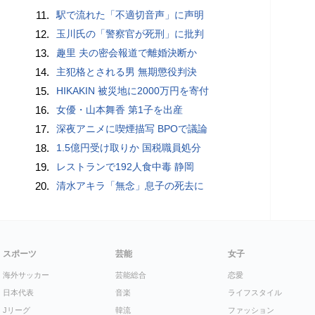
11.
駅で流れた「不適切音声」に声明
12.
玉川氏の「警察官が死刑」に批判
13.
趣里 夫の密会報道で離婚決断か
14.
主犯格とされる男 無期懲役判決
15.
HIKAKIN 被災地に2000万円を寄付
16.
女優・山本舞香 第1子を出産
17.
深夜アニメに喫煙描写 BPOで議論
18.
1.5億円受け取りか 国税職員処分
19.
レストランで192人食中毒 静岡
20.
清水アキラ「無念」息子の死去に
スポーツ
芸能
女子
海外サッカー
芸能総合
恋愛
日本代表
音楽
ライフスタイル
Jリーグ
韓流
ファッション