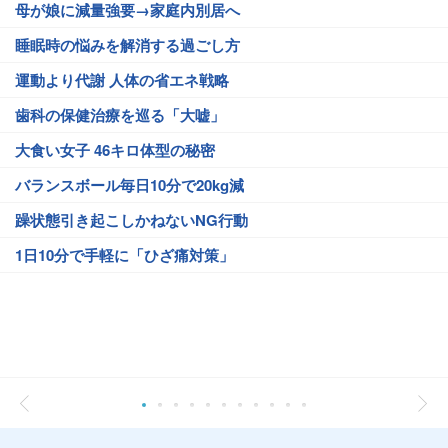
母が娘に減量強要→家庭内別居へ
睡眠時の悩みを解消する過ごし方
運動より代謝 人体の省エネ戦略
歯科の保健治療を巡る「大嘘」
大食い女子 46キロ体型の秘密
バランスボール毎日10分で20kg減
躁状態引き起こしかねないNG行動
1日10分で手軽に「ひざ痛対策」