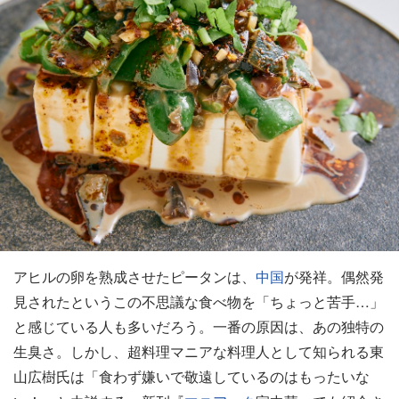
アヒルの卵を熟成させたピータンは、
中国
が発祥。偶然発
見されたというこの不思議な食べ物を「ちょっと苦手…」
と感じている人も多いだろう。一番の原因は、あの独特の
生臭さ。しかし、超料理マニアな料理人として知られる東
山広樹氏は「食わず嫌いで敬遠しているのはもったいな