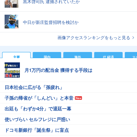
黒木啓司氏 逮捕されていたか
中日が新庄監督招聘を検討か
画像アクセスランキングをもっと見る
主要
国内
海外
IT 経済
ス
月1万円の配当金 獲得する手段は
日本社会に広がる「孫疲れ」
子孫の帰省が「しんどい」と本音
出廷も「わずか4分」で退廷一幕
使いづらい セルフレジに戸惑い
ドコモ新銀行「誕生祭」に盲点