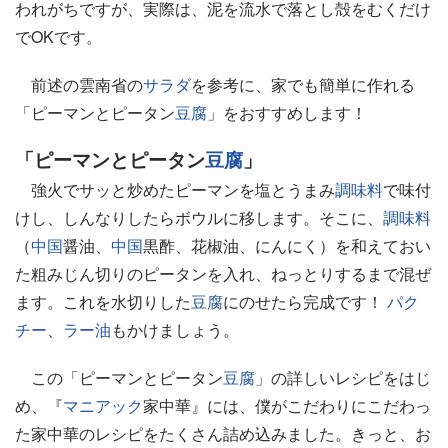
われがちですが、実際は、泥を流水で落とし殻をむくだけ
でOKです。
前述の雲南省の
サラダ
を参考に、家でも簡単に作れる
「ピーマンとピータン
豆腐
」をおすすめします！
「ピーマンとピータン
豆腐
」
強火でサッと炒めたピーマンを塩とうまみ
調味料
で味付
けし、しんなりしたらボウルに移します。そこに、
調味料
（
中国
醤油、
中国
黒酢、花椒油、にんにく）を和えておい
た粗みじん切りのピータンを入れ、ねっとりするまで混ぜ
ます。これを水切りした
豆腐
にのせたら完成です！
パク
チー
、
ラー油
もかけましょう。
この「ピーマンとピータン
豆腐
」の詳しいレシピをはじ
め、『
マニアック
家中華』には、僕がこだわりにこだわっ
た家中華のレシピをたくさん詰め込みました。きっと、お