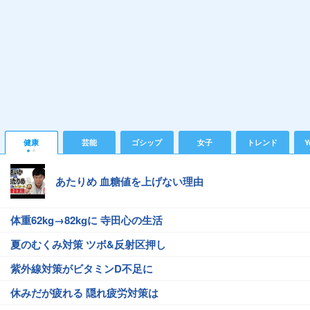
健康
芸能
ゴシップ
女子
トレンド
Y
あたりめ 血糖値を上げない理由
体重62kg→82kgに 寺田心の生活
夏のむくみ対策 ツボ&反射区押し
紫外線対策がビタミンD不足に
休みだが疲れる 隠れ疲労対策は