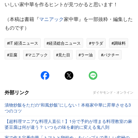
いしい家中華を作るヒントが見つかると思います！
（本稿は書籍『
マニアック
家中華』を一部抜粋・編集した
ものです）
#IT 経済ニュース
#経済総合ニュース
#サラダ
#調味料
#豆腐
#マニアック
#見た目
#ラー油
#パクチー
#中国
外部リンク
ダイヤモンド・オンライン
漬物炒飯をただの“和風炒飯”にしない！本格家中華に昇華させる3
つのコツ
【超料理マニアな料理人直伝！】1分で予約が埋まる料理教室の麻
婆豆腐は何が違う？ いつもの味を劇的に変える鬼八則
家で作る定番中華「トマトと卵炒め」をシンプルで美しい究極の