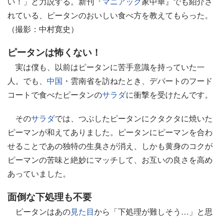
い！」と力説する。新刊『
マニアック
家中華』でも紹介さ
れている、ピータンのおいしい食べ方を教えてもらった。
（撮影：中村寛史）
ピータンは怖くない！
実は僕も、以前はピータンに苦手意識を持っていた一
人。でも、
中国
・雲南省を訪ねたとき、デパートのフード
コートで食べたピータンの
サラダ
に衝撃を受けたんです。
その
サラダ
では、つぶしたピータンにクタクタに焼いた
ピーマンが和えてありました。ピータンにピーマンを合わ
せることであの独特の生臭さが消え、しかも黄身のコクが
ピーマンの苦味と絶妙にマッチして、お互いの良さを高め
あっていました。
面倒な下処理も不要
ピータンはあの
見た目
から「下処理が難しそう…」と思