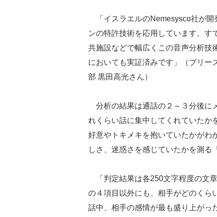
「イスラエルのNemesysco社が
ンの特許技術を応用しています。す
共施設などで幅広くこの音声分析技
においても実証済みです」（ブリーズ
部 黒田高光さん）
分析の結果は通話の２～３分後にメ
れくらい話に集中してくれていたか
好意やトキメキを抱いていたかがわ
しさ、迷惑さを感じていたかを測る
「判定結果は各250文字程度の文
の４項目以外にも、相手がどのくら
話中、相手の感情が最も盛り上がっ