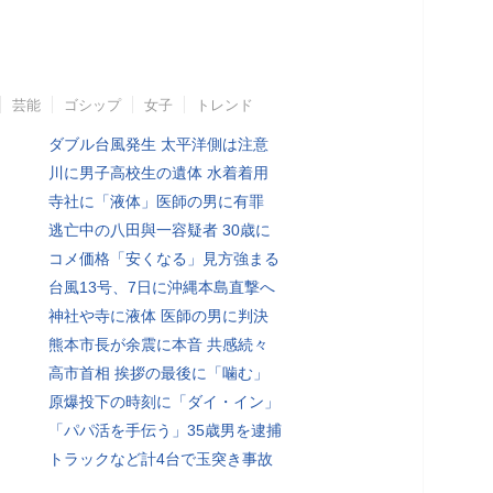
芸能
ゴシップ
女子
トレンド
ダブル台風発生 太平洋側は注意
川に男子高校生の遺体 水着着用
寺社に「液体」医師の男に有罪
逃亡中の八田與一容疑者 30歳に
コメ価格「安くなる」見方強まる
台風13号、7日に沖縄本島直撃へ
神社や寺に液体 医師の男に判決
熊本市長が余震に本音 共感続々
高市首相 挨拶の最後に「噛む」
原爆投下の時刻に「ダイ・イン」
「パパ活を手伝う」35歳男を逮捕
トラックなど計4台で玉突き事故