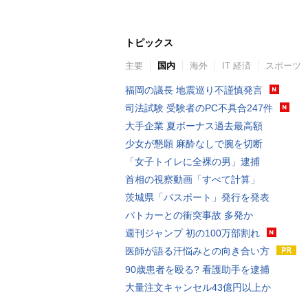
トピックス
主要
国内
海外
IT 経済
スポーツ
福岡の議長 地震巡り不謹慎発言
司法試験 受験者のPC不具合247件
大手企業 夏ボーナス過去最高額
少女が懇願 麻酔なしで腕を切断
「女子トイレに全裸の男」逮捕
首相の視察動画「すべて計算」
茨城県「パスポート」発行を発表
パトカーとの衝突事故 多発か
週刊ジャンプ 初の100万部割れ
医師が語る汗悩みとの向き合い方
90歳患者を殴る? 看護助手を逮捕
大量注文キャンセル43億円以上か