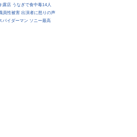
キ露店 うなぎで食中毒14人
K職員性被害 出演者に怒りの声
スパイダーマン ソニー最高