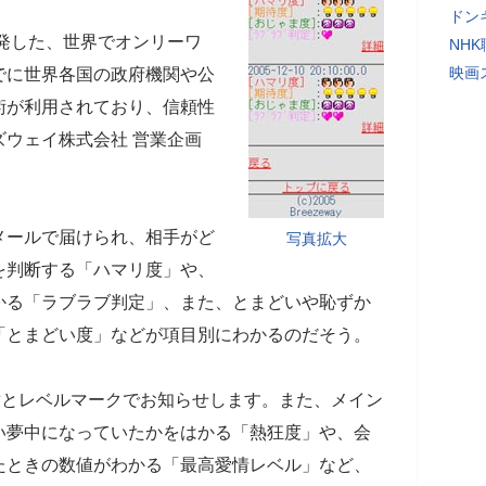
ドン
開発した、世界でオンリーワ
NH
映画
でに世界各国の政府機関や公
術が利用されており、信頼性
ウェイ株式会社 営業企画
ールで届けられ、相手がど
写真拡大
を判断する「ハマリ度」や、
かる「ラブラブ判定」、また、とまどいや恥ずか
「とまどい度」などが項目別にわかるのだそう。
章とレベルマークでお知らせします。また、メイン
い夢中になっていたかをはかる「熱狂度」や、会
たときの数値がわかる「最高愛情レベル」など、