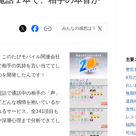
みんなの感想は？
このたびモバイル関連会社
主要
で相手の気持を言い当ててし
警官
のを開発したんです！
8月
れい
話で通話中の相手の「声」
無期
道路
てどんな感情を抱いているか
女性
るサービス。全141項目も
レス
や深層心理まで分析できてし
福岡
司法