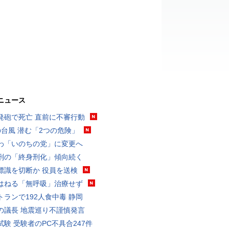
ニュース
発砲で死亡 直前に不審行動
の台風 潜む「2つの危険」
わ「いのちの党」に変更へ
刑の「終身刑化」傾向続く
標識を切断か 役員を送検
はねる「無呼吸」治療せず
トランで192人食中毒 静岡
の議長 地震巡り不謹慎発言
試験 受験者のPC不具合247件