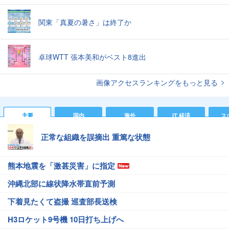
関東「真夏の暑さ」は終了か
卓球WTT 張本美和がベスト8進出
画像アクセスランキングをもっと見る
主要
国内
海外
IT 経済
ス
正常な組織を誤摘出 重篤な状態
熊本地震を「激甚災害」に指定
沖縄北部に線状降水帯直前予測
下着見たくて盗撮 巡査部長送検
H3ロケット9号機 10日打ち上げへ