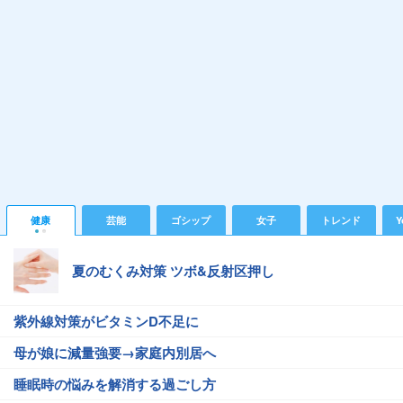
健康
芸能
ゴシップ
女子
トレンド
Y
夏のむくみ対策 ツボ&反射区押し
紫外線対策がビタミンD不足に
母が娘に減量強要→家庭内別居へ
睡眠時の悩みを解消する過ごし方