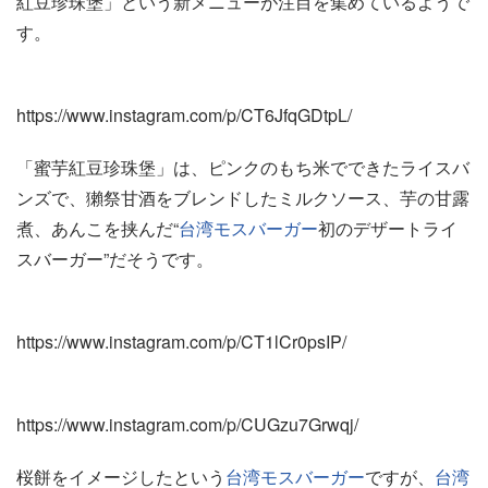
紅豆珍珠堡」という新メニューが注目を集めているようで
す。
https://www.instagram.com/p/CT6JfqGDtpL/
「蜜芋紅豆珍珠堡」は、ピンクのもち米でできたライスバ
ンズで、獺祭甘酒をブレンドしたミルクソース、芋の甘露
煮、あんこを挟んだ“
台湾
モスバーガー
初のデザートライ
スバーガー”だそうです。
https://www.instagram.com/p/CT1lCr0psIP/
https://www.instagram.com/p/CUGzu7Grwqj/
桜餅をイメージしたという
台湾
モスバーガー
ですが、
台湾