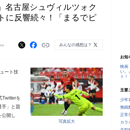
」名古屋シュヴィルツォク
トに反響続々！「まるでピ
みんなの感想は？
eb
お知
映画
い。
ュート技
ト！
主要
witterを
少年
選手」と題
無銭
正常
を公開し
写真拡大
カラ
主犯