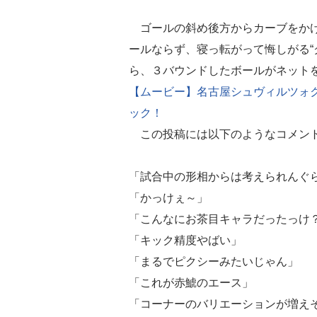
ゴールの斜め後方からカーブをかけ
ールならず、寝っ転がって悔しがる“
ら、３バウンドしたボールがネット
【ムービー】名古屋シュヴィルツォ
ック！
この投稿には以下のようなコメン
「試合中の形相からは考えられんぐ
「かっけぇ～」
「こんなにお茶目キャラだったっけ
「キック精度やばい」
「まるでピクシーみたいじゃん」
「これが赤鯱のエース」
「コーナーのバリエーションが増え