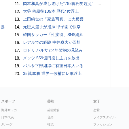
11.
岡本和真が成し遂げた“788億円男超え” いつのまにか「3位」…見据える球団記録更新
12.
大谷 移籍後135本 歴代4位浮上
13.
上田綺世の「家族写真」に大反響
が報道
14.
元巨人選手が指揮 甲子園で快挙
15.
韓国サッカー「性接待」SNS紛糾
16.
レアルでの経験 中井卓大が回想
17.
ロドリ バルサと4年契約の見込み
18.
メッツ 559億円投じ主力を放出
19.
バルサ下部組織に有望日本人いる
20.
35戦30勝 世界一候補にレ軍浮上
スポーツ
芸能
女子
海外サッカー
芸能総合
恋愛
日本代表
音楽
ライフスタイル
Jリーグ
韓流
ファッション