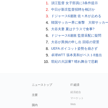
1.
須江監督 女子部員に3条件提示
2.
中日が新庄監督招聘を検討か
3.
ドジャース6連敗 佐々木が止める
4.
韓国サッカー界に衝撃 大韓サッカー協会に外国人審判への“性的接待”疑惑 韓国メディア
5.
大谷夫妻 夏はテラスで食事?
6.
ドジャース6連敗 監督采配に疑問
7.
大谷が異例の申し出 回収の背景
8.
UEFA ボイコット姿勢を崩さず
9.
卓球WTT 張本美和がベスト8進出
10.
世紀の大誤審? 晴れ舞台で悲劇
ニューストップ
IT 経済
経済総合
主要
マーケット
Web
国内