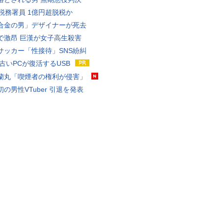
代税務署員 1億円超脱税か
合金の男」デザイナーが死去
で激昂 巨漢が女子高生殺害
サッカー「性接待」SNS紛糾
 古いPCが復活するUSB
蘭丸「喫煙者の権利が侵害」
の男性VTuber 引退を発表