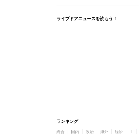
ライブドアニュースを読もう！
ランキング
総合
国内
政治
海外
経済
IT