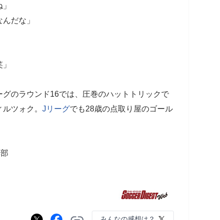
ね」
なんだな」
笑」
グのラウンド16では、圧巻のハットトリックで
ィルツォク。
Jリーグ
でも28歳の点取り屋のゴール
集部
みんなの感想は？