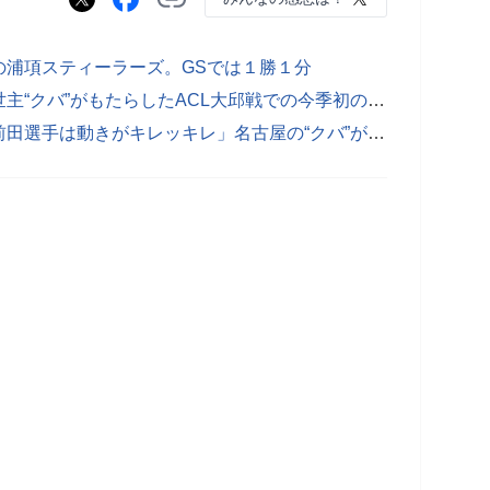
の浦項スティーラーズ。GSでは１勝１分
３ゴールだけじゃない！名古屋の救世主“クバ”がもたらしたACL大邱戦での今季初の逆転勝利
「ヤバいやつ連れてきちゃった」「前田選手は動きがキレッキレ」名古屋の“クバ”がACL大邱戦で好連係弾！