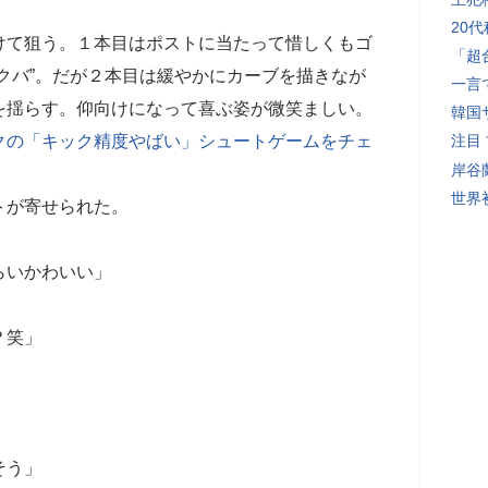
20
て狙う。１本目はポストに当たって惜しくもゴ
「超
クバ”。だが２本目は緩やかにカーブを描きなが
一言
を揺らす。仰向けになって喜ぶ姿が微笑ましい。
韓国
クの「キック精度やばい」シュートゲームをチェ
注目
岸谷
世界初
トが寄せられた。
らいかわいい」
？笑」
そう」