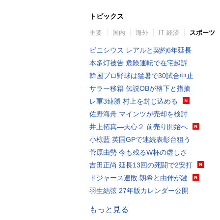
トピックス
主要
国内
海外
IT 経済
スポーツ
ビニシウス レアルと契約6年延長
本多灯被告 危険運転で在宅起訴
韓国プロ野球は猛暑で30試合中止
サラー移籍 伝説OBが格下と指摘
レ軍3連勝 村上を封じ込める
佐野海舟 マインツが売却を検討
井上拓真―天心２ 前売り開始へ
小椋藍 英国GPで連続表彰台狙う
菅原由勢 今も残るW杯の虚しさ
吉田正尚 延長13回の死闘で2安打
ドジャース連敗 朗希と由伸が鍵
羽生結弦 27年版カレンダー公開
もっと見る