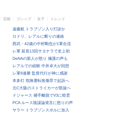
芸能
ゴシップ
女子
トレンド
遠藤航 トラブゾン入り打診か
ロドリ、レアルに断りの連絡
西武・42歳の中村剛也が1軍合流
レ軍 延長13回サヨナラで史上初
DeNAの新人が怒り 擁護の声も
レアルでの経験 中井卓大が回想
レ軍8連勝 監督代行が神に感謝
本多灯 危険運転致傷罪で起訴へ
元C大阪のストライカーが凱旋へ
ドジャース 捕手離脱でV3に暗雲
PCA ルース陰謀論発言に怒りの声
サラー トラブゾンスポルに加入