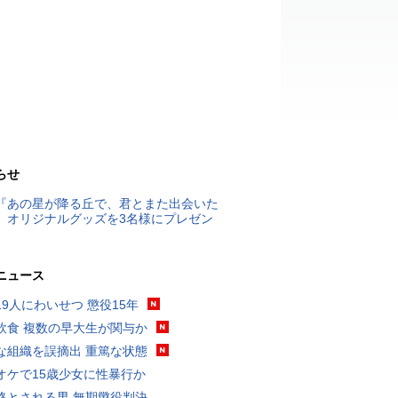
らせ
『あの星が降る丘で、君とまた出会いた
』オリジナルグッズを3名様にプレゼン
ニュース
19人にわいせつ 懲役15年
飲食 複数の早大生が関与か
な組織を誤摘出 重篤な状態
オケで15歳少女に性暴行か
格とされる男 無期懲役判決