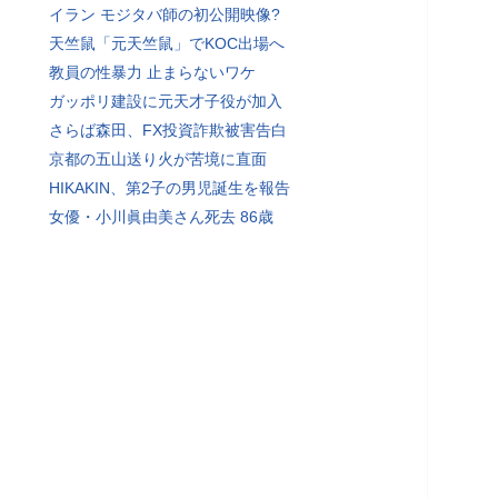
イラン モジタバ師の初公開映像?
天竺鼠「元天竺鼠」でKOC出場へ
教員の性暴力 止まらないワケ
ガッポリ建設に元天才子役が加入
さらば森田、FX投資詐欺被害告白
京都の五山送り火が苦境に直面
HIKAKIN、第2子の男児誕生を報告
女優・小川眞由美さん死去 86歳