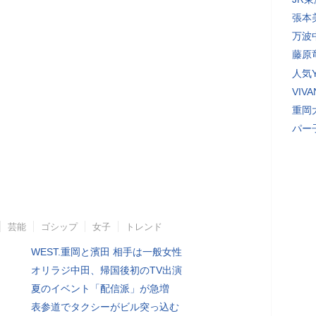
張本
万波
藤原
人気Y
VI
重岡
パー
芸能
ゴシップ
女子
トレンド
WEST.重岡と濱田 相手は一般女性
オリラジ中田、帰国後初のTV出演
夏のイベント「配信派」が急増
表参道でタクシーがビル突っ込む