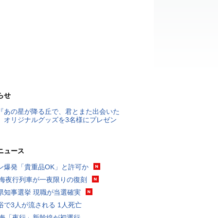
らせ
『あの星が降る丘で、君とまた出会いた
』オリジナルグッズを3名様にプレゼン
ニュース
ン爆発「貴重品OK」と許可か
東海夜行列車が一夜限りの復刻
県知事選挙 現職が当選確実
浴で3人が流される 1人死亡
東海「夜行」新幹線が初運行