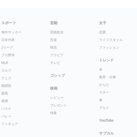
スポーツ
芸能
女子
海外サッカー
芸能総合
恋愛
日本代表
音楽
ライフスタイル
Jリーグ
韓流
ファッション
プロ野球
グラビア
トレンド
MLB
テレビ
本
ゴルフ
ゴシップ
教育・仕事
テニス
からだ
格闘技
映画
マネー
競馬
レビュー
車
相撲
プレゼント
グルメ
バスケ
特集
バレー
YouTube
フィギュア
サブカル