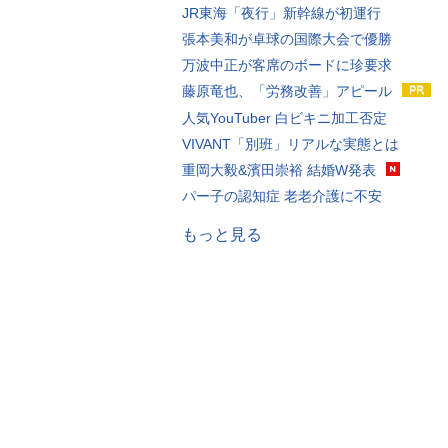
JR東海「夜行」新幹線が初運行
張本美和が卓球の国際大会で優勝
万波中正が客席のボードに珍要求
藤原竜也、「労務改善」アピール
人気YouTuber 白ビキニ加工否定
VIVANT「別班」リアルな実態とは
重岡大毅&濱田崇裕 結婚W発表
パー子の認知症 老老介護に不安
もっと見る