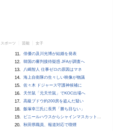
スポーツ
芸能
女子
11.
俳優の及川光博が結婚を発表
12.
韓国の審判接待疑惑 JFAが調査へ
13.
八嶋智人 仕事ゼロの原因はマネ
14.
海上自衛隊の生々しい映像が物議
15.
佐々木 ドジャース守護神候補に
16.
天竺鼠「元天竺鼠」でKOC出場へ
17.
高級ブドウ約200房を盗んだ疑い
18.
飯塚幸三氏に長男「勝ち目ない」
19.
ビニールハウスからシャインマスカット約200房を盗んだ疑い ネットで販売か 無職の男（42）逮捕 岡山県警
20.
秋田県職員、報道対応で喫煙