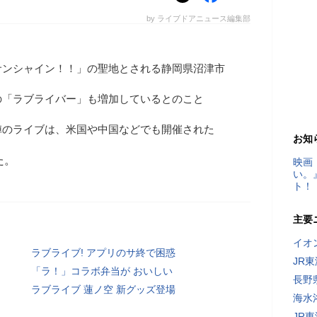
by ライブドアニュース編集部
サンシャイン！！」の聖地とされる静岡県沼津市
の「ラブライバー」も増加しているとのこと
陣のライブは、米国や中国などでも開催された
お知
た。
映画
い。
ト！
主要
イオ
ラブライブ! アプリのサ終で困惑
JR
「ラ！」コラボ弁当が おいしい
長野
ラブライブ 蓮ノ空 新グッズ登場
海水
JR