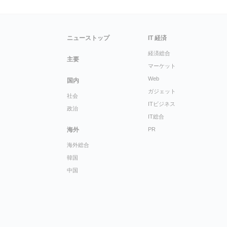
ニューストップ
IT 経済
経済総合
主要
マーケット
Web
国内
ガジェット
社会
ITビジネス
政治
IT総合
海外
PR
海外総合
韓国
中国