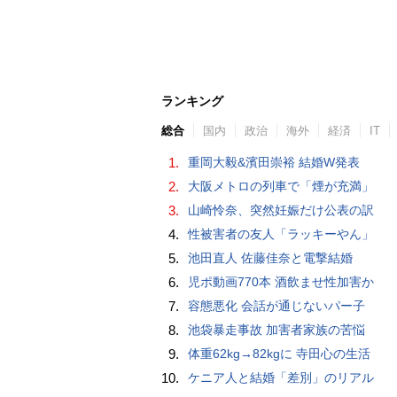
ランキング
総合
国内
政治
海外
経済
IT
1.
重岡大毅&濱田崇裕 結婚W発表
2.
大阪メトロの列車で「煙が充満」
3.
山崎怜奈、突然妊娠だけ公表の訳
4.
性被害者の友人「ラッキーやん」
5.
池田直人 佐藤佳奈と電撃結婚
6.
児ポ動画770本 酒飲ませ性加害か
7.
容態悪化 会話が通じないパー子
8.
池袋暴走事故 加害者家族の苦悩
9.
体重62kg→82kgに 寺田心の生活
10.
ケニア人と結婚「差別」のリアル