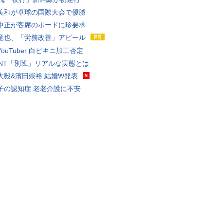
美和が卓球の国際大会で優勝
中正が客席のボードに珍要求
竜也、「労務改善」アピール
ouTuber 白ビキニ加工否定
VANT「別班」リアルな実態とは
大毅&濱田崇裕 結婚W発表
子の認知症 老老介護に不安