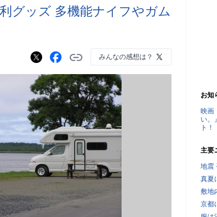
利グッズ 多機能ナイフやガム
みんなの感想は？
お知
映画
い。
ト！
主要
地震
真夏
敷地
京都
服は