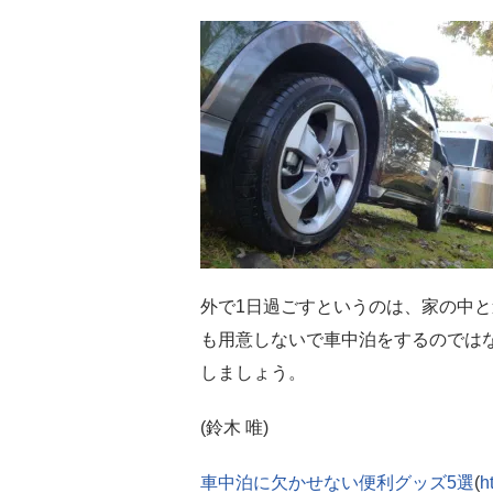
外で1日過ごすというのは、家の中
も用意しないで車中泊をするのでは
しましょう。
(鈴木 唯)
車中泊に欠かせない便利グッズ5選
(
h