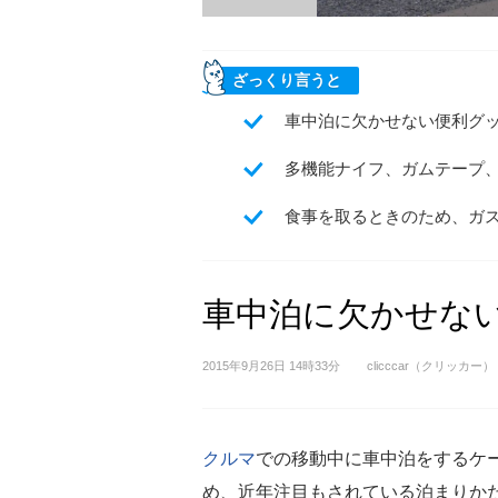
ざっくり言うと
車中泊に欠かせない便利グ
多機能ナイフ、ガムテープ
食事を取るときのため、ガ
車中泊に欠かせな
2015年9月26日 14時33分
clicccar（クリッカー）
クルマ
での移動中に車中泊をするケ
め、近年注目もされている泊まりか