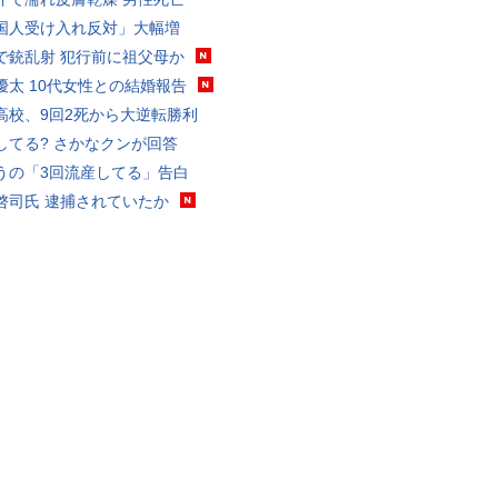
国人受け入れ反対」大幅増
で銃乱射 犯行前に祖父母か
優太 10代女性との結婚報告
高校、9回2死から大逆転勝利
してる? さかなクンが回答
うの「3回流産してる」告白
啓司氏 逮捕されていたか