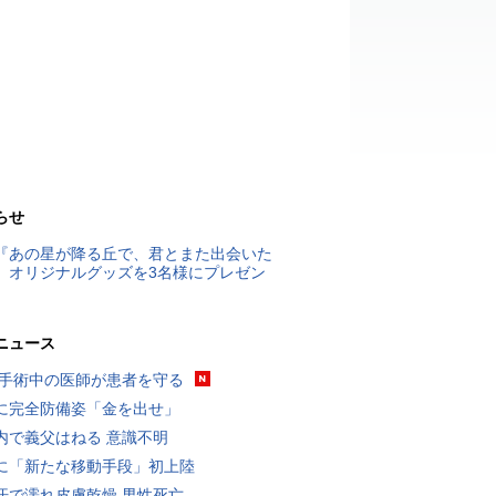
らせ
『あの星が降る丘で、君とまた出会いた
』オリジナルグッズを3名様にプレゼン
ニュース
 手術中の医師が患者を守る
に完全防備姿「金を出せ」
内で義父はねる 意識不明
に「新たな移動手段」初上陸
汗で濡れ皮膚乾燥 男性死亡