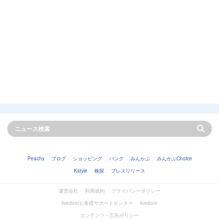
Peachy
ブログ
ショッピング
バンク
みんかぶ
みんかぶChoice
Kstyle
株探
プレスリリース
運営会社
利用規約
プライバシーポリシー
livedoorお客様サポートセンター
livedoor
コンテンツ・広告ポリシー