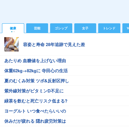
健康
芸能
ゴシップ
女子
トレンド
Y
容姿と寿命 28年追跡で見えた差
あたりめ 血糖値を上げない理由
体重62kg→82kgに 寺田心の生活
夏のむくみ対策 ツボ&反射区押し
紫外線対策がビタミンD不足に
緑茶を飲むと死亡リスク低まる?
ヨーグルト いつ食べたらいいの
休みだが疲れる 隠れ疲労対策は