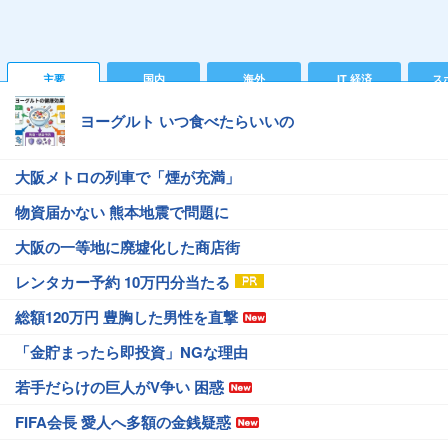
主要
国内
海外
IT 経済
ス
ヨーグルト いつ食べたらいいの
大阪メトロの列車で「煙が充満」
物資届かない 熊本地震で問題に
大阪の一等地に廃墟化した商店街
レンタカー予約 10万円分当たる
総額120万円 豊胸した男性を直撃
「金貯まったら即投資」NGな理由
若手だらけの巨人がV争い 困惑
FIFA会長 愛人へ多額の金銭疑惑