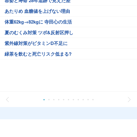
容姿と寿命 28年追跡で見えた差
あたりめ 血糖値を上げない理由
体重62kg→82kgに 寺田心の生活
夏のむくみ対策 ツボ&反射区押し
紫外線対策がビタミンD不足に
緑茶を飲むと死亡リスク低まる?