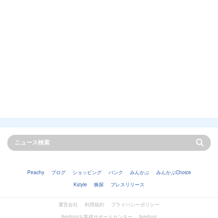
Peachy
ブログ
ショッピング
バンク
みんかぶ
みんかぶChoice
Kstyle
株探
プレスリリース
運営会社
利用規約
プライバシーポリシー
livedoorお客様サポートセンター
livedoor