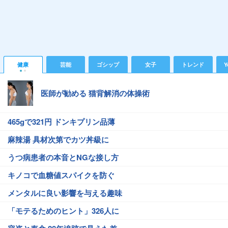
健康
芸能
ゴシップ
女子
トレンド
Y
医師が勧める 猫背解消の体操術
465gで321円 ドンキプリン品薄
麻辣湯 具材次第でカツ丼級に
うつ病患者の本音とNGな接し方
キノコで血糖値スパイクを防ぐ
メンタルに良い影響を与える趣味
「モテるためのヒント」326人に