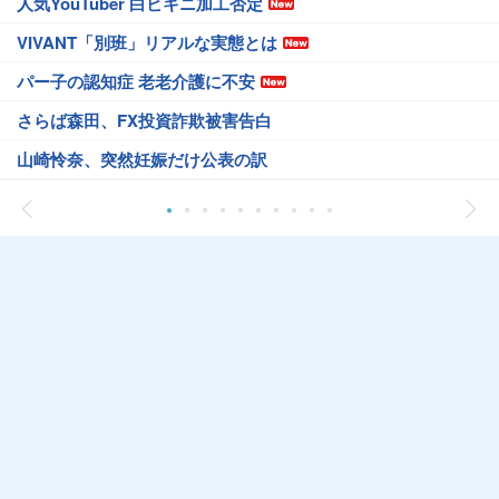
人気YouTuber 白ビキニ加工否定
VIVANT「別班」リアルな実態とは
パー子の認知症 老老介護に不安
さらば森田、FX投資詐欺被害告白
山崎怜奈、突然妊娠だけ公表の訳