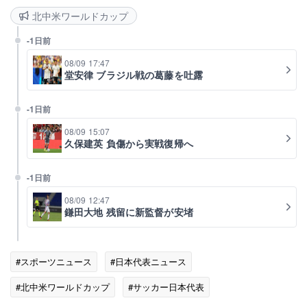
北中米ワールドカップ
-1日前
08/09 17:47
堂安律 ブラジル戦の葛藤を吐露
-1日前
08/09 15:07
久保建英 負傷から実戦復帰へ
-1日前
08/09 12:47
鎌田大地 残留に新監督が安堵
#スポーツニュース
#日本代表ニュース
#北中米ワールドカップ
#サッカー日本代表