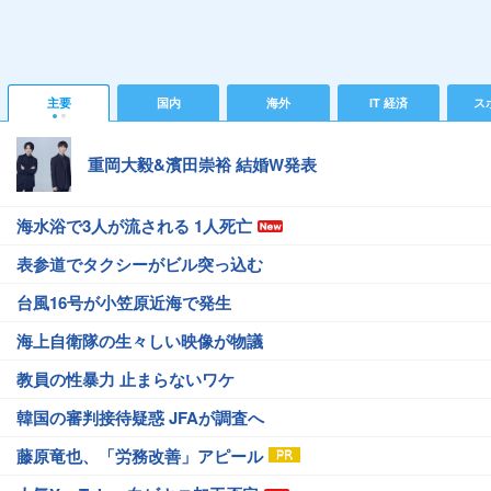
主要
国内
海外
IT 経済
ス
重岡大毅&濱田崇裕 結婚W発表
海水浴で3人が流される 1人死亡
表参道でタクシーがビル突っ込む
台風16号が小笠原近海で発生
海上自衛隊の生々しい映像が物議
教員の性暴力 止まらないワケ
韓国の審判接待疑惑 JFAが調査へ
藤原竜也、「労務改善」アピール