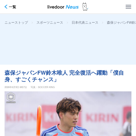
一覧
>
>
>
森保ジャパンFW鈴
ニューストップ
スポーツニュース
日本代表ニュース
森保ジャパンFW鈴木唯人 完全復活へ躍動「僕自
身、すごくチャンス」
2026年6月9日 6時7分
写真：SOCCER KING