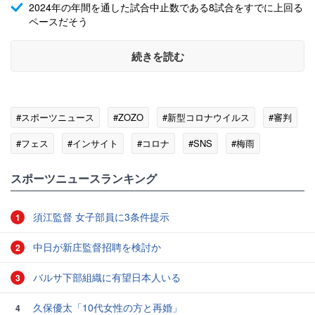
2024年の年間を通した試合中止数である8試合をすでに上回る
ペースだそう
続きを読む
#スポーツニュース
#ZOZO
#新型コロナウイルス
#審判
#フェス
#インサイト
#コロナ
#SNS
#梅雨
スポーツニュースランキング
須江監督 女子部員に3条件提示
1
中日が新庄監督招聘を検討か
2
バルサ下部組織に有望日本人いる
3
久保優太「10代女性の方と再婚」
4