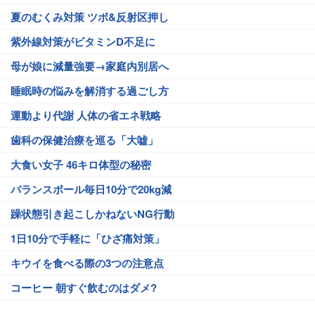
夏のむくみ対策 ツボ&反射区押し
紫外線対策がビタミンD不足に
母が娘に減量強要→家庭内別居へ
睡眠時の悩みを解消する過ごし方
運動より代謝 人体の省エネ戦略
歯科の保健治療を巡る「大嘘」
大食い女子 46キロ体型の秘密
バランスボール毎日10分で20kg減
躁状態引き起こしかねないNG行動
1日10分で手軽に「ひざ痛対策」
キウイを食べる際の3つの注意点
コーヒー 朝すぐ飲むのはダメ?