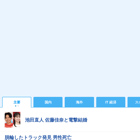
主要
国内
海外
IT 経済
ス
池田直人 佐藤佳奈と電撃結婚
脱輪したトラック発見 男性死亡