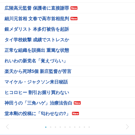
広陵高元監督 保護者に直接謝罪
細川元首相 文春で高市首相批判
銀メダリスト 本多灯被告を起訴
タイ学校銃撃 成績でストレスか
正常な組織を誤摘出 重篤な状態
れいわの新党名「覚えづらい」
楽天から死球5個 新庄監督が苦言
マイケル・ジャクソン来日秘話
ヒコロヒー 割引お握り買わない
神田うの「三角ハゲ」治療法告白
堂本剛の投稿に「匂わせなの?」