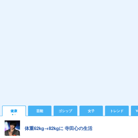
健康
芸能
ゴシップ
女子
トレンド
Y
体重62kg→82kgに 寺田心の生活