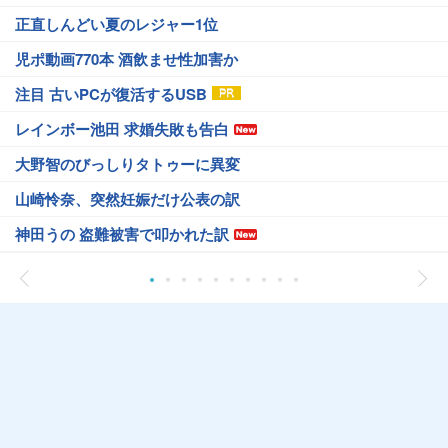
正直しんどい夏のレジャー1位
児ポ動画770本 酒飲ませ性加害か
注目 古いPCが復活するUSB
レインボー池田 求婚失敗も告白
大野智のびっしりタトゥーに異変
山崎怜奈、突然妊娠だけ公表の訳
神田うの 盗難被害で叩かれた訳