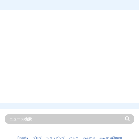
Peachy
ブログ
ショッピング
バンク
みんかぶ
みんかぶChoice