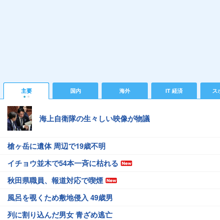
主要
国内
海外
IT 経済
ス
海上自衛隊の生々しい映像が物議
槍ヶ岳に遺体 周辺で19歳不明
イチョウ並木で54本一斉に枯れる
秋田県職員、報道対応で喫煙
風呂を覗くため敷地侵入 49歳男
列に割り込んだ男女 青ざめ逃亡