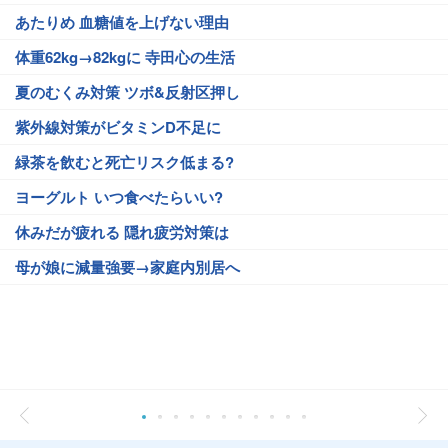
あたりめ 血糖値を上げない理由
体重62kg→82kgに 寺田心の生活
夏のむくみ対策 ツボ&反射区押し
紫外線対策がビタミンD不足に
緑茶を飲むと死亡リスク低まる?
ヨーグルト いつ食べたらいい?
休みだが疲れる 隠れ疲労対策は
母が娘に減量強要→家庭内別居へ