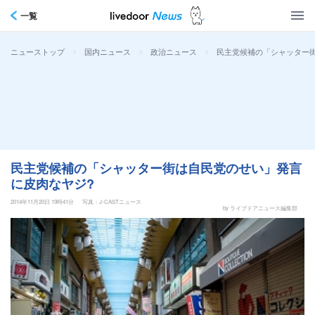
一覧
>
>
>
民主党候補の「シャッター
ニューストップ
国内ニュース
政治ニュース
民主党候補の「シャッター街は自民党のせい」発言
に皮肉なヤジ?
2014年11月20日 19時41分
写真：J-CASTニュース
by ライブドアニュース編集部