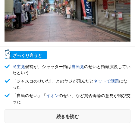
ざっくり言うと
民主党
候補が、シャッター街は
自民党
のせいと街頭演説してい
たという
「ジャスコのせいだ!」とのヤジが飛んだと
ネットで話題
にな
った
「自民のせい」「
イオン
のせい」など賛否両論の意見が飛び交
った
続きを読む