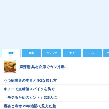
健康
芸能
ゴシップ
女子
トレンド
Y
麻辣湯 具材次第でカツ丼級に
うつ病患者の本音とNGな接し方
キノコで血糖値スパイクを防ぐ
「モテるためのヒント」326人に
容姿と寿命 28年追跡で見えた差