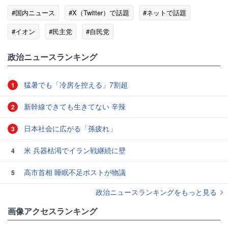
#国内ニュース
#X（Twitter）で話題
#ネットで話題
#イオン
#民主党
#自民党
政治ニュースランキング
猛暑でも「冷房を控える」7割超
1
新幹線できても生きてない 辛辣
2
日本社会に広がる「孫疲れ」
3
米 兵器枯渇でイラン戦継続に壁
4
高市首相 睡眠不足ポストが物議
5
政治ニュースランキングをもっと見る
画像アクセスランキング