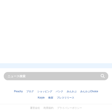
Peachy
ブログ
ショッピング
バンク
みんかぶ
みんかぶChoice
Kstyle
株探
プレスリリース
運営会社
利用規約
プライバシーポリシー