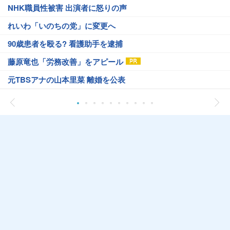
NHK職員性被害 出演者に怒りの声
れいわ「いのちの党」に変更へ
90歳患者を殴る? 看護助手を逮捕
藤原竜也「労務改善」をアピール
元TBSアナの山本里菜 離婚を公表