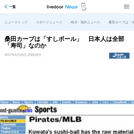
一覧
>
>
>
桑田カーブは「
ニューストップ
スポーツニュース
MLB・海外ニュース
桑田カーブは「すしボール」 日本人は全部
「寿司」なのか
2007年6月28日 20時39分