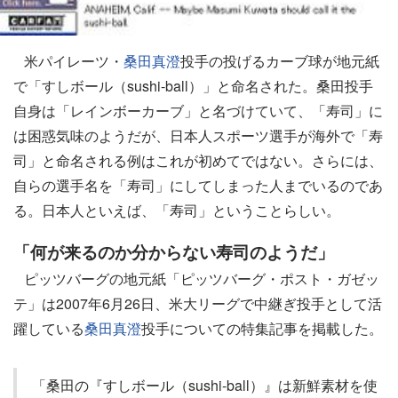
米パイレーツ・
桑田真澄
投手の投げるカーブ球が地元紙
で「すしボール（sushi-ball）」と命名された。桑田投手
自身は「レインボーカーブ」と名づけていて、「寿司」に
は困惑気味のようだが、日本人スポーツ選手が海外で「寿
司」と命名される例はこれが初めてではない。さらには、
自らの選手名を「寿司」にしてしまった人までいるのであ
る。日本人といえば、「寿司」ということらしい。
「何が来るのか分からない寿司のようだ」
ピッツバーグの地元紙「ピッツバーグ・ポスト・ガゼッ
テ」は2007年6月26日、米大リーグで中継ぎ投手として活
躍している
桑田真澄
投手についての特集記事を掲載した。
「桑田の『すしボール（sushi-ball）』は新鮮素材を使