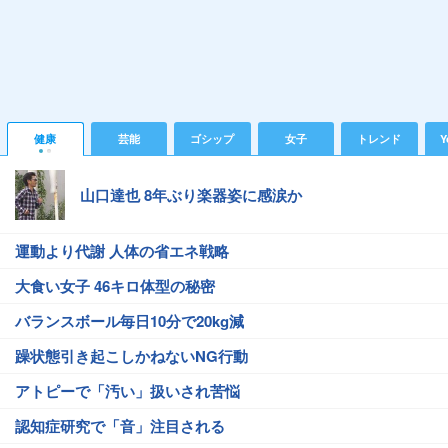
健康
芸能
ゴシップ
女子
トレンド
Y
山口達也 8年ぶり楽器姿に感涙か
運動より代謝 人体の省エネ戦略
大食い女子 46キロ体型の秘密
バランスボール毎日10分で20kg減
躁状態引き起こしかねないNG行動
アトピーで「汚い」扱いされ苦悩
認知症研究で「音」注目される