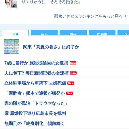
りくりゅうに「そろそろ飽きた」
画像アクセスランキングをもっと見る
主要
国内
海外
IT 経済
ス
関東「真夏の暑さ」は終了か
7歳に暴行か 施設従業員の女逮捕
夫に包丁? 毎日新聞記者の女逮捕
立体駐車場から車落下 夫婦死傷
「泥酔者」熊本で通報が頻発か
家の隣が民泊「トラウマなった」
露 原爆投下巡り広島市長を批判
無期刑の「終身刑化」傾向続く