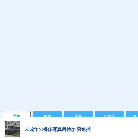
主要
国内
海外
IT 経済
ス
未成年の裸体写真所持か 男逮捕