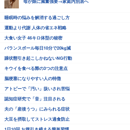
母が娘に減量強要→家庭内別居へ
睡眠時の悩みを解消する過ごし方
運動より代謝 人体の省エネ戦略
大食い女子 46キロ体型の秘密
バランスボール毎日10分で20kg減
躁状態引き起こしかねないNG行動
キウイを食べる際の3つの注意点
脳梗塞になりやすい人の特徴
アトピーで「汚い」扱いされ苦悩
認知症研究で「音」注目される
夫の「産後うつ」にみられる症状
大豆を摂取してストレス過食防止
1日10回 お腹引き締まる簡単習慣