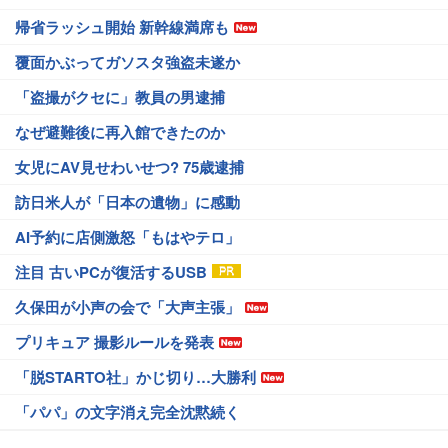
帰省ラッシュ開始 新幹線満席も
覆面かぶってガソスタ強盗未遂か
「盗撮がクセに」教員の男逮捕
なぜ避難後に再入館できたのか
女児にAV見せわいせつ? 75歳逮捕
訪日米人が「日本の遺物」に感動
AI予約に店側激怒「もはやテロ」
注目 古いPCが復活するUSB
久保田が小声の会で「大声主張」
プリキュア 撮影ルールを発表
「脱STARTO社」かじ切り…大勝利
「パパ」の文字消え完全沈黙続く