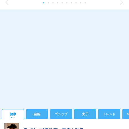
健康
芸能
ゴシップ
女子
トレンド
Y