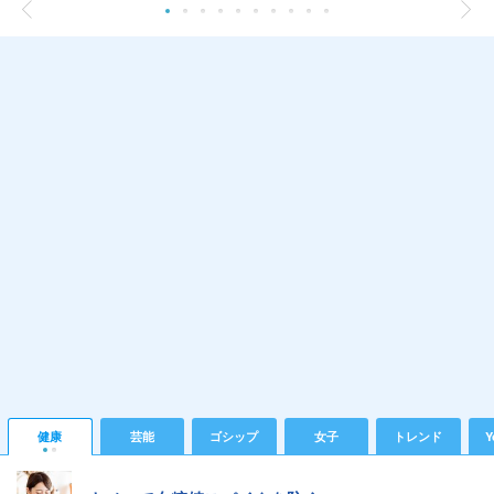
健康
芸能
ゴシップ
女子
トレンド
Y