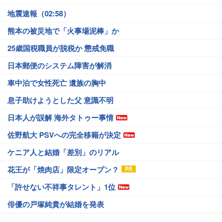
地震速報（02:58）
熊本の被災地で「火事場泥棒」か
25歳国税職員が脱税か 懲戒免職
日本郵便のシステム障害が解消
車中泊で女性死亡 遺族の胸中
息子助けようとした父 意識不明
日本人が誤解 海外タトゥー事情
佐野航大 PSVへの完全移籍が決定
ケニア人と結婚「差別」のリアル
花王が「焼肉店」限定オープン？
「許せない不祥事タレント」1位
俳優の戸塚純貴が結婚を発表