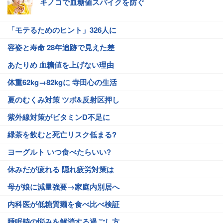
キノコで血糖値スパイクを防ぐ
「モテるためのヒント」326人に
容姿と寿命 28年追跡で見えた差
あたりめ 血糖値を上げない理由
体重62kg→82kgに 寺田心の生活
夏のむくみ対策 ツボ&反射区押し
紫外線対策がビタミンD不足に
緑茶を飲むと死亡リスク低まる?
ヨーグルト いつ食べたらいい?
休みだが疲れる 隠れ疲労対策は
母が娘に減量強要→家庭内別居へ
内科医が低糖質麺を食べ比べ検証
睡眠時の悩みを解消する過ごし方