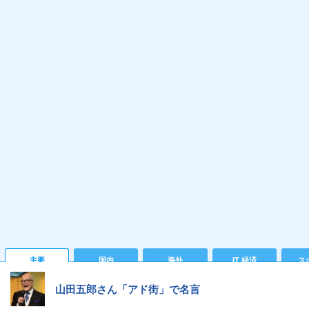
主要
国内
海外
IT 経済
ス
山田五郎さん「アド街」で名言