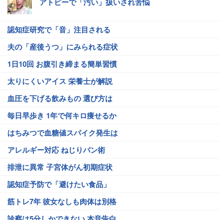
アトピーで「汚い」扱いされ苦悩
認知症研究で「音」注目される
夫の「産後うつ」にみられる症状
1日10回 お腹引き締まる簡単習慣
太りにくいアイス 栄養士が解説
血圧を下げる飲みもの 選び方は
毎日早歩き 1年で何キロ痩せるか
はちみつで血糖値スパイク発生は
アレルギー対応 ねじりパン術
排泄に異常 子宮体がん初期症状
認知症予防で「避けたい食品」
筋トレ7年 彼女なしも肉体は別格
診察は5分しかできない 本音告白