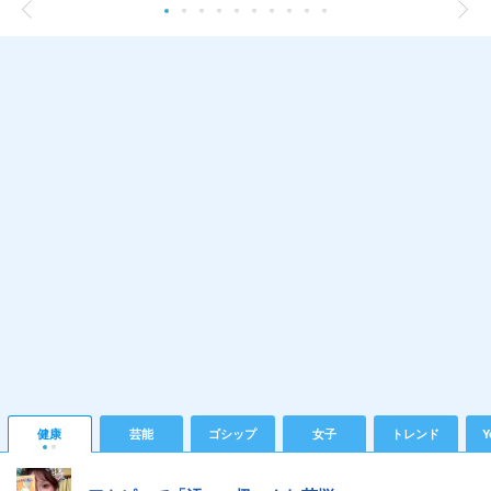
健康
芸能
ゴシップ
女子
トレンド
Y