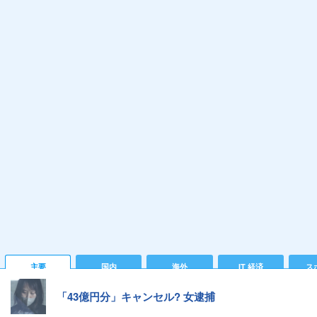
主要
国内
海外
IT 経済
ス
「43億円分」キャンセル? 女逮捕