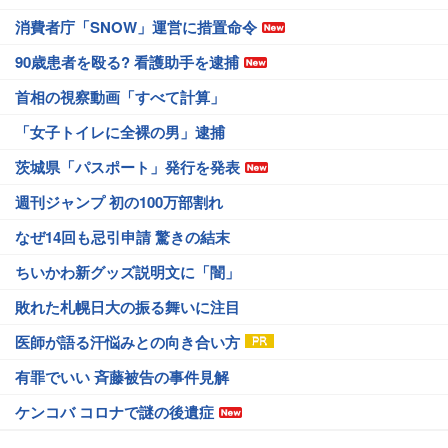
消費者庁「SNOW」運営に措置命令
90歳患者を殴る? 看護助手を逮捕
首相の視察動画「すべて計算」
「女子トイレに全裸の男」逮捕
茨城県「パスポート」発行を発表
週刊ジャンプ 初の100万部割れ
なぜ14回も忌引申請 驚きの結末
ちいかわ新グッズ説明文に「闇」
敗れた札幌日大の振る舞いに注目
医師が語る汗悩みとの向き合い方
有罪でいい 斉藤被告の事件見解
ケンコバ コロナで謎の後遺症