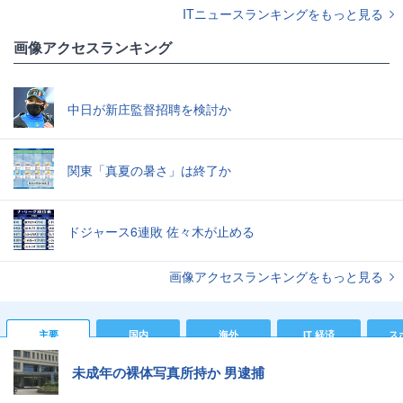
ITニュースランキングをもっと見る
画像アクセスランキング
中日が新庄監督招聘を検討か
関東「真夏の暑さ」は終了か
ドジャース6連敗 佐々木が止める
画像アクセスランキングをもっと見る
主要
国内
海外
IT 経済
ス
未成年の裸体写真所持か 男逮捕