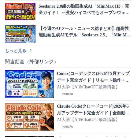
Seedance 2.0級の動画生成AI「MiniMax H3」完
全ガイド！ ～激安ハイスペでもオープンウェイ
ト・15秒の高画質(2K)動画生成・日本語ボイス
対応～
【今週のAIツール・ニュース総まとめ】超高性
能動画生成AIモデル「Seedance 2.5」「MiniMax
H3」、Kimi K3がオープン化、Codexの画像編集
機能強化！
もっと見る
関連動画（外部リンク）
Codex(コーデックス)2026年5月アップ
デート完全ガイド｜リモート操作・ゴ
ール機能・ペット機能・パソコン操作
AI大学【AI&ChatGPT最新情報】
プラグインまで全部解説！
youtu.be
Claude Code(クロードコード)2026年5
月アップデート完全ガイド｜全自動ゴ
ール機能・Claude Opus 4.8・利用制限
AI大学【AI&ChatGPT最新情報】
引き上げ・開発者の語る便利機能まで
youtu.be
全部解説！