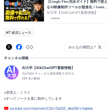
【Google Flow完全ガイド】無料で使え
るAI映像制作ツールが超進化！Gemini
Omni Flash・ナノバナナを使って動画
AI大学【AI&ChatGPT最新情報】
や画像を作れる！
youtu.be
#IT 経済ニュース
みんなの感想は？
チャンネル情報
AI大学【AI&ChatGPT最新情報】
YouTube チャンネル登録者数 5.34万人
599 本の動画
※管理人：ミライ

※すべてソースを基に制作しています
youtube.com/channel/UCXo1SsIDZ_dke2Nr1r3qk6w