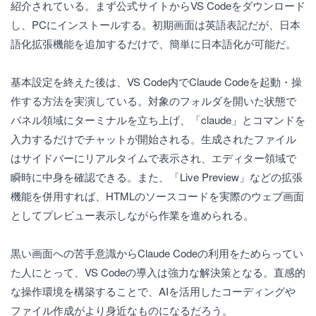
紹介されている。まず公式サイトからVS Codeをダウンロード
し、PCにインストールする。初期画面は英語表記だが、日本
語化拡張機能を追加するだけで、簡単に日本語化が可能だ。
基本設定を終えた後は、VS Code内でClaude Codeを起動・操
作する方法を実演している。対象のフォルダを開いた状態で
パネル領域にターミナルを立ち上げ、「claude」とコマンドを
入力するだけでチャットが開始される。生成されたファイル
はサイドバーにリアルタイムで表示され、エディター領域で
瞬時に中身を確認できる。また、「Live Preview」などの拡張
機能を併用すれば、HTMLのソースコードを実際のウェブ画面
としてプレビュー表示しながら作業を進められる。
黒い画面への苦手意識からClaude Codeの利用をためらってい
た人にとって、VS Codeの導入は強力な解決策となる。直感的
な操作環境を構築することで、AIを活用したコーディングや
ファイル作成がより身近なものになるだろう。