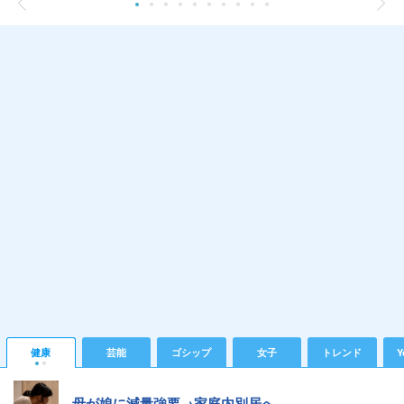
健康
芸能
ゴシップ
女子
トレンド
Y
母が娘に減量強要→家庭内別居へ