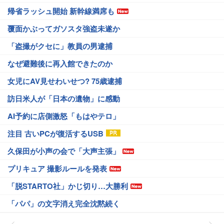
帰省ラッシュ開始 新幹線満席も
覆面かぶってガソスタ強盗未遂か
「盗撮がクセに」教員の男逮捕
なぜ避難後に再入館できたのか
女児にAV見せわいせつ? 75歳逮捕
訪日米人が「日本の遺物」に感動
AI予約に店側激怒「もはやテロ」
注目 古いPCが復活するUSB
久保田が小声の会で「大声主張」
プリキュア 撮影ルールを発表
「脱STARTO社」かじ切り…大勝利
「パパ」の文字消え完全沈黙続く