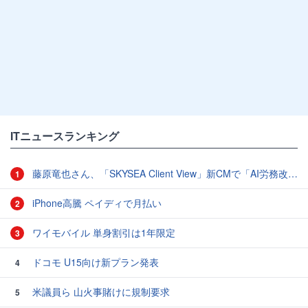
ITニュースランキング
藤原竜也さん、「SKYSEA Client View」新CMで「AI労務改善」をアピール 働き方をAIが分析したら「すぐに休んで」と言われる？
1
iPhone高騰 ペイディで月払い
2
ワイモバイル 単身割引は1年限定
3
ドコモ U15向け新プラン発表
4
米議員ら 山火事賭けに規制要求
5