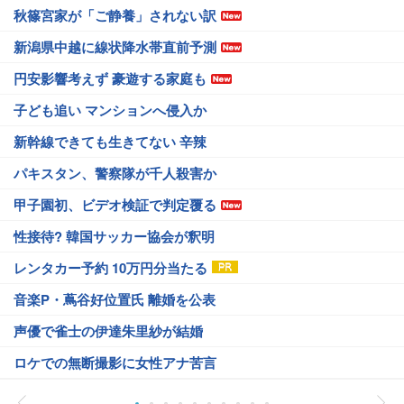
秋篠宮家が「ご静養」されない訳
新潟県中越に線状降水帯直前予測
円安影響考えず 豪遊する家庭も
子ども追い マンションへ侵入か
新幹線できても生きてない 辛辣
パキスタン、警察隊が千人殺害か
甲子園初、ビデオ検証で判定覆る
性接待? 韓国サッカー協会が釈明
レンタカー予約 10万円分当たる
音楽P・蔦谷好位置氏 離婚を公表
声優で雀士の伊達朱里紗が結婚
ロケでの無断撮影に女性アナ苦言