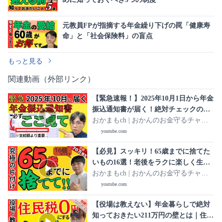
元教員FPが指摘する年金繰り下げの罠「健康寿
命」と「社会保険料」の盲点
もっと見る
関連動画（外部リンク）
【緊急速報！】2025年10月1日から年金
振込通知書が届く！絶対チェックのポ
イント2つを分かりやすく解説／なにが
おかまもch | おかんのお金守るチャン
通知される？届かない人はいるの？全
ネル
youtube.com
部答えます！
【必見】スッキリ！65歳までに捨てた
いもの16選！老後をラクに楽しく生き
るために手放そう【シニアの片付け:断
おかまもch | おかんのお金守るチャン
捨離で生活を整える】
ネル
youtube.com
【役場は教えない】年金暮らしで絶対
知っておきたい211万円の壁とは｜住民