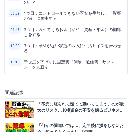
のこと
1つ目：コントロールできない不安を手放し、「影響
00:58
の輪」に集中する
2つ目：入ってくるお金（給料・資産・年金）の棚卸
06:48
しをする
3つ目：給料がない状態の収入に生活サイズを合わせ
13:30
る
幸せ度を下げずに固定費（保険・通信費・サブス
15:13
ク）を見直す
関連記事
「不安に駆られて慌てて動いてしまう」のが最
大のリスク…老後資金の不安を煽るビジネスの
罠
「何かの間違いでは…」定年後に損をしないた
めに知っておくべき5つの制度