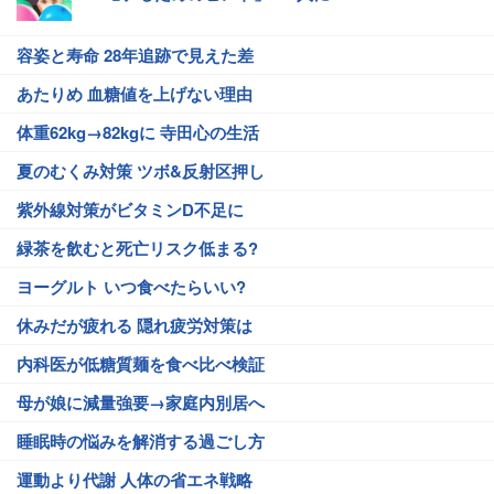
容姿と寿命 28年追跡で見えた差
あたりめ 血糖値を上げない理由
体重62kg→82kgに 寺田心の生活
夏のむくみ対策 ツボ&反射区押し
紫外線対策がビタミンD不足に
緑茶を飲むと死亡リスク低まる?
ヨーグルト いつ食べたらいい?
休みだが疲れる 隠れ疲労対策は
内科医が低糖質麺を食べ比べ検証
母が娘に減量強要→家庭内別居へ
睡眠時の悩みを解消する過ごし方
運動より代謝 人体の省エネ戦略