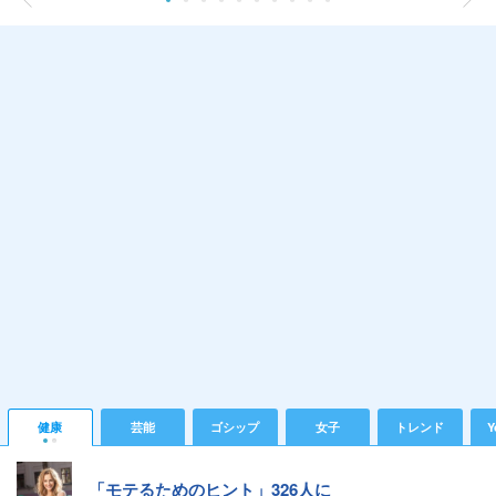
健康
芸能
ゴシップ
女子
トレンド
Y
「モテるためのヒント」326人に