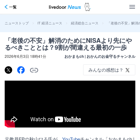
一覧
>
>
>
「老後の不安」解消の
ニューストップ
IT 経済ニュース
経済総合ニュース
「老後の不安」解消のためにNISAより先にや
るべきこととは？9割が間違える最初の一歩
2026年6月3日 18時41分
おかまもch | おかんのお金守るチャンネル
みんなの感想は？
元教員FPの秋山ひろ氏が、
YouTube
チャンネル「おかまもch |