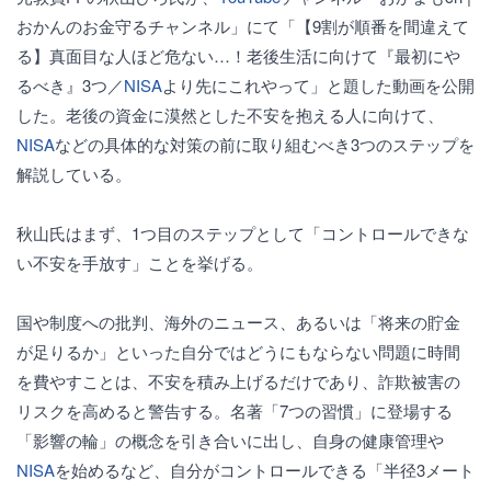
おかんのお金守るチャンネル」にて「【9割が順番を間違えて
る】真面目な人ほど危ない…！老後生活に向けて『最初にや
るべき』3つ／
NISA
より先にこれやって」と題した動画を公開
した。老後の資金に漠然とした不安を抱える人に向けて、
NISA
などの具体的な対策の前に取り組むべき3つのステップを
解説している。
秋山氏はまず、1つ目のステップとして「コントロールできな
い不安を手放す」ことを挙げる。
国や制度への批判、海外のニュース、あるいは「将来の貯金
が足りるか」といった自分ではどうにもならない問題に時間
を費やすことは、不安を積み上げるだけであり、詐欺被害の
リスクを高めると警告する。名著「7つの習慣」に登場する
「影響の輪」の概念を引き合いに出し、自身の健康管理や
NISA
を始めるなど、自分がコントロールできる「半径3メート