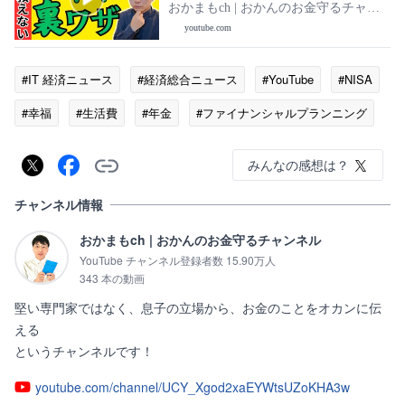
税を0円にする非課税世帯の基準と注意
おかまもch | おかんのお金守るチャン
すべきポイントも解説
ネル
youtube.com
#IT 経済ニュース
#経済総合ニュース
#YouTube
#NISA
#幸福
#生活費
#年金
#ファイナンシャルプランニング
みんなの感想は？
チャンネル情報
おかまもch | おかんのお金守るチャンネル
YouTube チャンネル登録者数 15.90万人
343 本の動画
堅い専門家ではなく、息子の立場から、お金のことをオカンに伝
える

というチャンネルです！
youtube.com/channel/UCY_Xgod2xaEYWtsUZoKHA3w