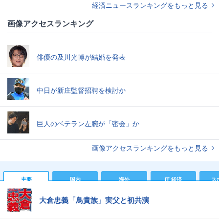
経済ニュースランキングをもっと見る
画像アクセスランキング
俳優の及川光博が結婚を発表
中日が新庄監督招聘を検討か
巨人のベテラン左腕が「密会」か
画像アクセスランキングをもっと見る
主要
国内
海外
IT 経済
ス
大倉忠義「鳥貴族」実父と初共演