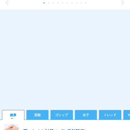
健康
芸能
ゴシップ
女子
トレンド
Y