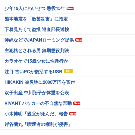
少年19人にわいせつ 懲役15年
熊本地震を「激甚災害」に指定
下着見たくて盗撮 巡査部長送検
沖縄などでJAPANローミング提供
主犯格とされる男 無期懲役判決
カラオケで15歳少女に性暴行か
注目 古いPCが復活するUSB
HIKAKIN 被災地に2000万円を寄付
双子出産 中川翔子が体重を公表
VIVANT ハッカーの不自然な言動
小木博明「親父が死んだ」報告
岸谷蘭丸「喫煙者の権利が侵害」