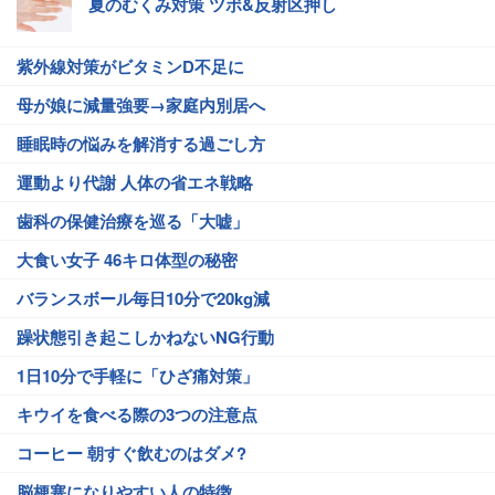
夏のむくみ対策 ツボ&反射区押し
紫外線対策がビタミンD不足に
母が娘に減量強要→家庭内別居へ
睡眠時の悩みを解消する過ごし方
運動より代謝 人体の省エネ戦略
歯科の保健治療を巡る「大嘘」
大食い女子 46キロ体型の秘密
バランスボール毎日10分で20kg減
躁状態引き起こしかねないNG行動
1日10分で手軽に「ひざ痛対策」
キウイを食べる際の3つの注意点
コーヒー 朝すぐ飲むのはダメ?
脳梗塞になりやすい人の特徴