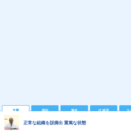
主要
国内
海外
IT 経済
ス
正常な組織を誤摘出 重篤な状態