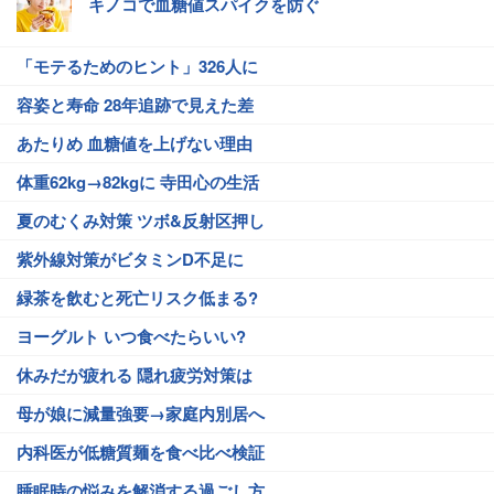
キノコで血糖値スパイクを防ぐ
「モテるためのヒント」326人に
容姿と寿命 28年追跡で見えた差
あたりめ 血糖値を上げない理由
体重62kg→82kgに 寺田心の生活
夏のむくみ対策 ツボ&反射区押し
紫外線対策がビタミンD不足に
緑茶を飲むと死亡リスク低まる?
ヨーグルト いつ食べたらいい?
休みだが疲れる 隠れ疲労対策は
母が娘に減量強要→家庭内別居へ
内科医が低糖質麺を食べ比べ検証
睡眠時の悩みを解消する過ごし方