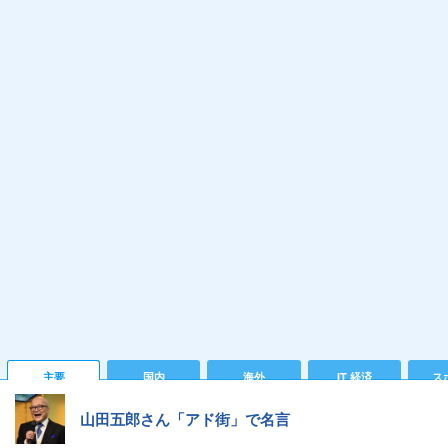
主要
国内
海外
IT 経済
ス
山田五郎さん「アド街」で名言