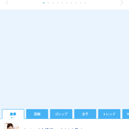
健康
芸能
ゴシップ
女子
トレンド
Y