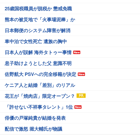
25歳国税職員が脱税か 懲戒免職
熊本の被災地で「火事場泥棒」か
日本郵便のシステム障害が解消
車中泊で女性死亡 遺族の胸中
日本人が誤解 海外タトゥー事情
息子助けようとした父 意識不明
佐野航大 PSVへの完全移籍が決定
ケニア人と結婚「差別」のリアル
花王が「焼肉店」限定オープン？
「許せない不祥事タレント」1位
俳優の戸塚純貴が結婚を発表
配信で激怒 堀大輔氏が物議