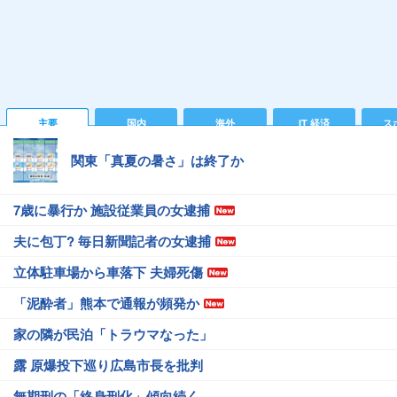
主要
国内
海外
IT 経済
ス
関東「真夏の暑さ」は終了か
7歳に暴行か 施設従業員の女逮捕
夫に包丁? 毎日新聞記者の女逮捕
立体駐車場から車落下 夫婦死傷
「泥酔者」熊本で通報が頻発か
家の隣が民泊「トラウマなった」
露 原爆投下巡り広島市長を批判
無期刑の「終身刑化」傾向続く