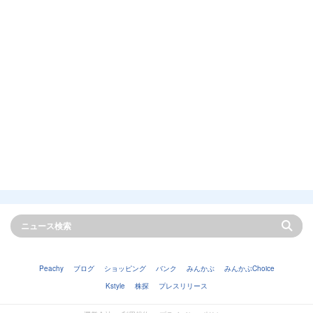
Peachy
ブログ
ショッピング
バンク
みんかぶ
みんかぶChoice
Kstyle
株探
プレスリリース