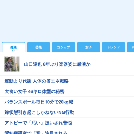
健康
芸能
ゴシップ
女子
トレンド
Y
山口達也 8年ぶり楽器姿に感涙か
運動より代謝 人体の省エネ戦略
大食い女子 46キロ体型の秘密
バランスボール毎日10分で20kg減
躁状態引き起こしかねないNG行動
アトピーで「汚い」扱いされ苦悩
認知症研究で「音」注目される