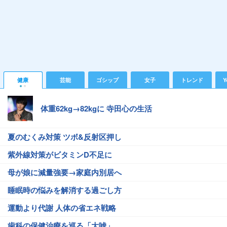
健康
芸能
ゴシップ
女子
トレンド
Y
体重62kg→82kgに 寺田心の生活
夏のむくみ対策 ツボ&反射区押し
紫外線対策がビタミンD不足に
母が娘に減量強要→家庭内別居へ
睡眠時の悩みを解消する過ごし方
運動より代謝 人体の省エネ戦略
歯科の保健治療を巡る「大嘘」