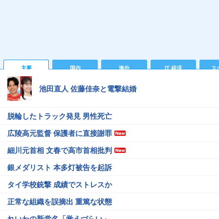
主要
国内
海外
IT 経済
ス
池田直人 佐藤佳奈と電撃結婚
脱輪したトラック発見 男性死亡
広陵高元監督 保護者に直接謝罪
細川元首相 文春で高市首相批判
銀メダリスト 本多灯被告を起訴
タイ学校銃撃 成績でストレスか
正常な組織を誤摘出 重篤な状態
れいわの新党名「覚えづらい」