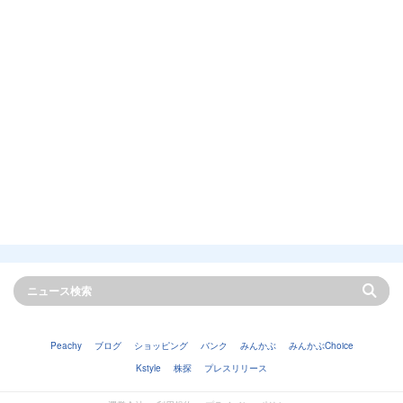
Peachy
ブログ
ショッピング
バンク
みんかぶ
みんかぶChoice
Kstyle
株探
プレスリリース