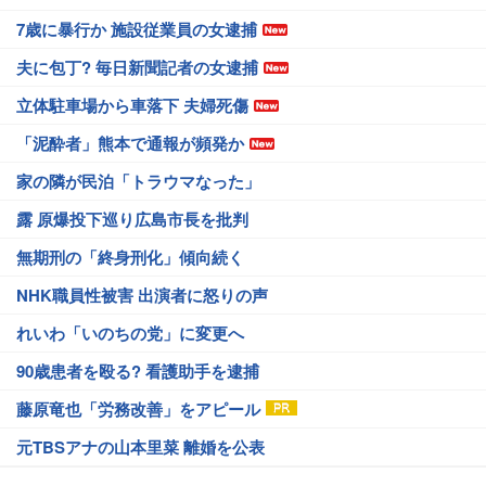
7歳に暴行か 施設従業員の女逮捕
夫に包丁? 毎日新聞記者の女逮捕
立体駐車場から車落下 夫婦死傷
「泥酔者」熊本で通報が頻発か
家の隣が民泊「トラウマなった」
露 原爆投下巡り広島市長を批判
無期刑の「終身刑化」傾向続く
NHK職員性被害 出演者に怒りの声
れいわ「いのちの党」に変更へ
90歳患者を殴る? 看護助手を逮捕
藤原竜也「労務改善」をアピール
元TBSアナの山本里菜 離婚を公表