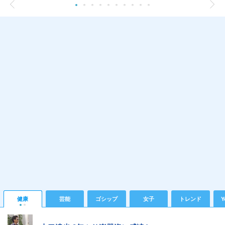
健康
芸能
ゴシップ
女子
トレンド
Y