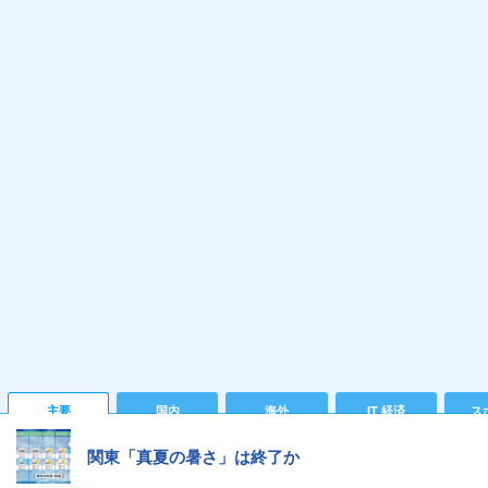
主要
国内
海外
IT 経済
ス
関東「真夏の暑さ」は終了か