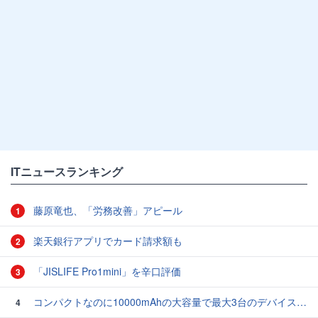
ITニュースランキング
藤原竜也、「労務改善」アピール
1
楽天銀行アプリでカード請求額も
2
「JISLIFE Pro1mini」を辛口評価
3
コンパクトなのに10000mAhの大容量で最大3台のデバイスを同時充電できる半固体モバイルバッテリー「SMARTCOBY Pro SLIM SS」レビュー
4