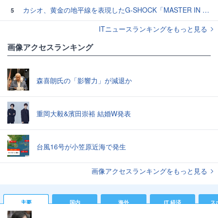
カシオ、黄金の地平線を表現したG-SHOCK「MASTER IN HORIZON GOLD」3モデル
5
ITニュースランキングをもっと見る
画像アクセスランキング
森喜朗氏の「影響力」が減退か
重岡大毅&濱田崇裕 結婚W発表
台風16号が小笠原近海で発生
画像アクセスランキングをもっと見る
主要
国内
海外
IT 経済
ス