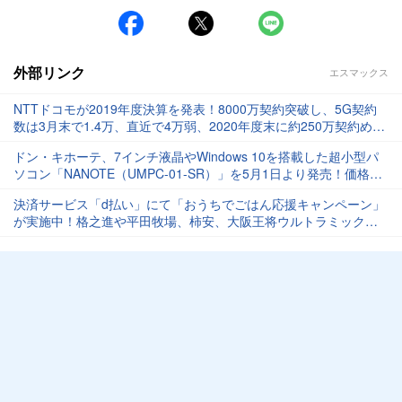
外部リンク
エスマックス
NTTドコモが2019年度決算を発表！8000万契約突破し、5G契約
数は3月末で1.4万、直近で4万弱、2020年度末に約250万契約めざ
す
ドン・キホーテ、7インチ液晶やWindows 10を搭載した超小型パ
ソコン「NANOTE（UMPC-01-SR）」を5月1日より発売！価格は
2万1780円
決済サービス「d払い」にて「おうちでごはん応援キャンペーン」
が実施中！格之進や平田牧場、柿安、大阪王将ウルトラミックス
で＋20%還元