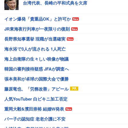
台湾代表、長崎の平和式典を欠席
イオン爆発「貴重品OK」と許可か
JR東海夜行列車が一夜限りの復刻
長野県知事選挙 現職が当選確実
海水浴で3人が流される 1人死亡
海上自衛隊の生々しい映像が物議
韓国の審判接待疑惑 JFAが調査へ
張本美和が卓球の国際大会で優勝
藤原竜也、「労務改善」アピール
人気YouTuber 白ビキニ加工否定
重岡大毅&濱田崇裕 結婚W発表
パー子の認知症 老老介護に不安