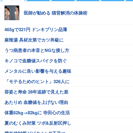
医師が勧める 猫背解消の体操術
465gで321円 ドンキプリン品薄
麻辣湯 具材次第でカツ丼級に
うつ病患者の本音とNGな接し方
キノコで血糖値スパイクを防ぐ
メンタルに良い影響を与える趣味
「モテるためのヒント」326人に
容姿と寿命 28年追跡で見えた差
あたりめ 血糖値を上げない理由
体重62kg→82kgに 寺田心の生活
夏のむくみ対策 ツボ&反射区押し