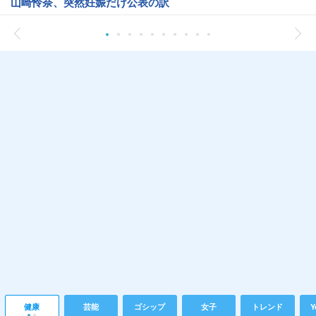
山崎怜奈、突然妊娠だけ公表の訳
健康
芸能
ゴシップ
女子
トレンド
Y