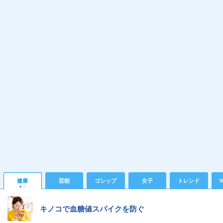
健康
芸能
ゴシップ
女子
トレンド
Y
キノコで血糖値スパイクを防ぐ