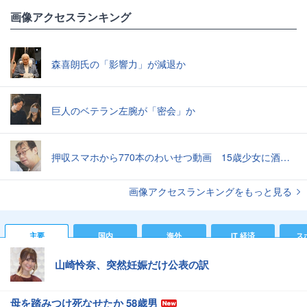
画像アクセスランキング
森喜朗氏の「影響力」が減退か
巨人のベテラン左腕が「密会」か
押収スマホから770本のわいせつ動画 15歳少女に酒と薬飲ませ性的暴行か 54歳男を再逮捕 「薬もありますよ」とSNSで誘い出し
画像アクセスランキングをもっと見る
主要
国内
海外
IT 経済
ス
山崎怜奈、突然妊娠だけ公表の訳
母を踏みつけ死なせたか 58歳男