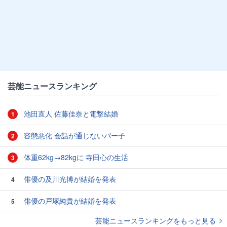
芸能ニュースランキング
池田直人 佐藤佳奈と電撃結婚
1
容態悪化 会話が通じないパー子
2
体重62kg→82kgに 寺田心の生活
3
俳優の及川光博が結婚を発表
4
俳優の戸塚純貴が結婚を発表
5
芸能ニュースランキングをもっと見る