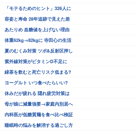
「モテるためのヒント」326人に
容姿と寿命 28年追跡で見えた差
あたりめ 血糖値を上げない理由
体重62kg→82kgに 寺田心の生活
夏のむくみ対策 ツボ&反射区押し
紫外線対策がビタミンD不足に
緑茶を飲むと死亡リスク低まる?
ヨーグルト いつ食べたらいい?
休みだが疲れる 隠れ疲労対策は
母が娘に減量強要→家庭内別居へ
内科医が低糖質麺を食べ比べ検証
睡眠時の悩みを解消する過ごし方