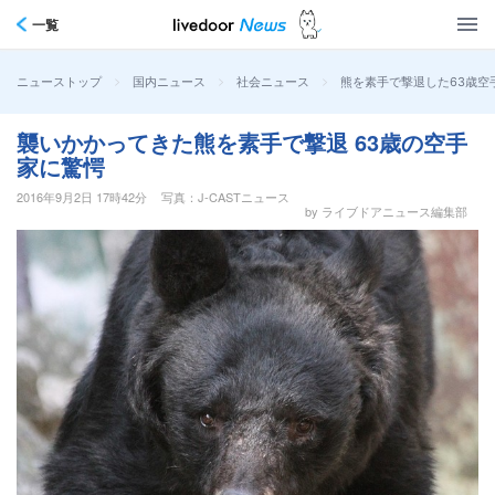
一覧
>
>
>
熊を素手で撃退した63歳空
ニューストップ
国内ニュース
社会ニュース
襲いかかってきた熊を素手で撃退 63歳の空手
家に驚愕
2016年9月2日 17時42分
写真：J-CASTニュース
by ライブドアニュース編集部