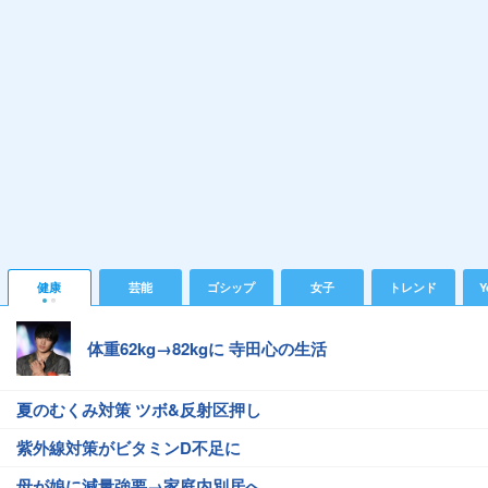
健康
芸能
ゴシップ
女子
トレンド
Y
体重62kg→82kgに 寺田心の生活
夏のむくみ対策 ツボ&反射区押し
紫外線対策がビタミンD不足に
母が娘に減量強要→家庭内別居へ