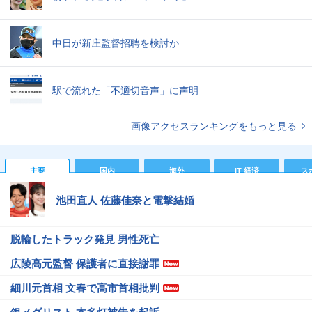
中日が新庄監督招聘を検討か
駅で流れた「不適切音声」に声明
画像アクセスランキングをもっと見る
主要
国内
海外
IT 経済
ス
池田直人 佐藤佳奈と電撃結婚
脱輪したトラック発見 男性死亡
広陵高元監督 保護者に直接謝罪
細川元首相 文春で高市首相批判
銀メダリスト 本多灯被告を起訴