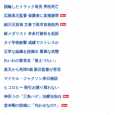
脱輪したトラック発見 男性死亡
広陵高元監督 保護者に直接謝罪
細川元首相 文春で高市首相批判
銀メダリスト 本多灯被告を起訴
タイ学校銃撃 成績でストレスか
正常な組織を誤摘出 重篤な状態
れいわの新党名「覚えづらい」
楽天から死球5個 新庄監督が苦言
マイケル・ジャクソン来日秘話
ヒコロヒー 割引お握り買わない
神田うの「三角ハゲ」治療法告白
堂本剛の投稿に「匂わせなの?」