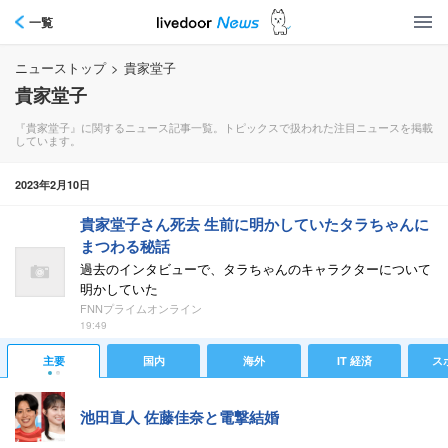
一覧
ニューストップ
>
貴家堂子
貴家堂子
『貴家堂子』に関するニュース記事一覧。トピックスで扱われた注目ニュースを掲載
しています。
2023年2月10日
貴家堂子さん死去 生前に明かしていたタラちゃんに
まつわる秘話
過去のインタビューで、タラちゃんのキャラクターについて
明かしていた
FNNプライムオンライン
19:49
主要
国内
海外
IT 経済
ス
池田直人 佐藤佳奈と電撃結婚