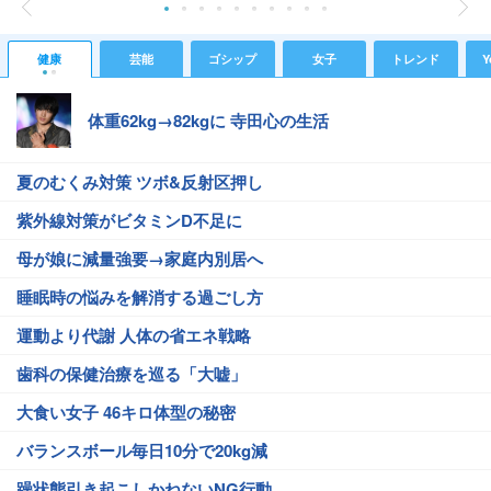
健康
芸能
ゴシップ
女子
トレンド
Y
体重62kg→82kgに 寺田心の生活
夏のむくみ対策 ツボ&反射区押し
紫外線対策がビタミンD不足に
母が娘に減量強要→家庭内別居へ
睡眠時の悩みを解消する過ごし方
運動より代謝 人体の省エネ戦略
歯科の保健治療を巡る「大嘘」
大食い女子 46キロ体型の秘密
バランスボール毎日10分で20kg減
躁状態引き起こしかねないNG行動