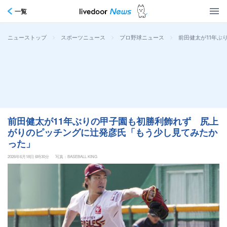
一覧
>
>
>
前田健太が11年
ニューストップ
スポーツニュース
プロ野球ニュース
前田健太が11年ぶりの甲子園も初勝利飾れず 尻上
がりのピッチングに辻発彦氏「もう少し見てみたか
った」
2026年6月18日 6時30分
写真：BASEBALL KING