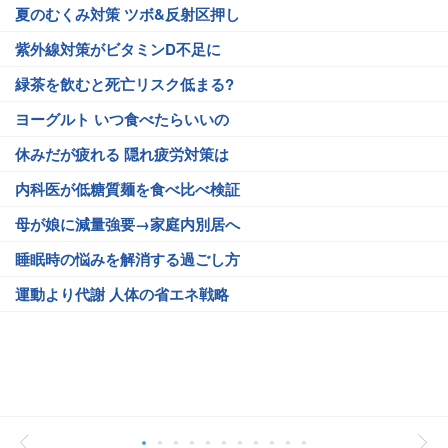
夏のむくみ対策 ツボ&反射区押し
紫外線対策がビタミンD不足に
緑茶を飲むと死亡リスク低まる?
ヨーグルト いつ食べたらいいの
休みだが疲れる 隠れ疲労対策は
内科医が低糖質麺を食べ比べ検証
母が娘に減量強要→家庭内別居へ
睡眠時の悩みを解消する過ごし方
運動より代謝 人体の省エネ戦略