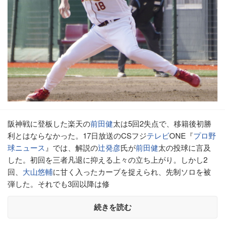
阪神戦に登板した楽天の
前田健
太は5回2失点で、移籍後初勝
利とはならなかった。17日放送のCSフジ
テレビ
ONE『
プロ野
球ニュース
』では、解説の
辻発彦
氏が
前田健
太の投球に言及
した。初回を三者凡退に抑える上々の立ち上がり。しかし2
回、
大山悠輔
に甘く入ったカーブを捉えられ、先制ソロを被
弾した。それでも3回以降は修
続きを読む