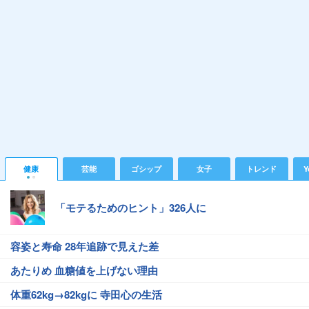
健康
芸能
ゴシップ
女子
トレンド
Y
「モテるためのヒント」326人に
容姿と寿命 28年追跡で見えた差
あたりめ 血糖値を上げない理由
体重62kg→82kgに 寺田心の生活