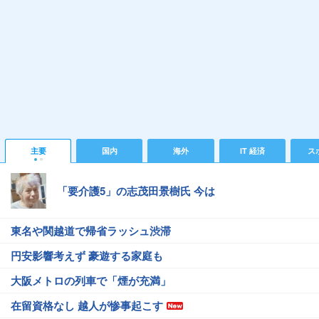
主要
国内
海外
IT 経済
ス
「要介護5」の志茂田景樹氏 今は
東名や関越道で帰省ラッシュ渋滞
円安影響考えず 豪遊する家庭も
大阪メトロの列車で「煙が充満」
在留資格なし 越人が惨事起こす