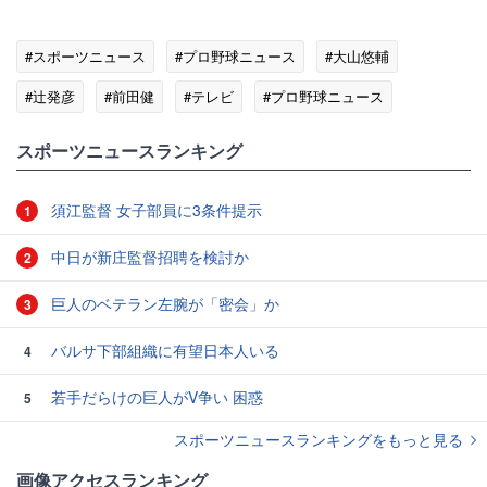
#スポーツニュース
#プロ野球ニュース
#大山悠輔
#辻発彦
#前田健
#テレビ
#プロ野球ニュース
#前田健太
#フジテレビ
スポーツニュースランキング
須江監督 女子部員に3条件提示
1
中日が新庄監督招聘を検討か
2
巨人のベテラン左腕が「密会」か
3
バルサ下部組織に有望日本人いる
4
若手だらけの巨人がV争い 困惑
5
スポーツニュースランキングをもっと見る
画像アクセスランキング