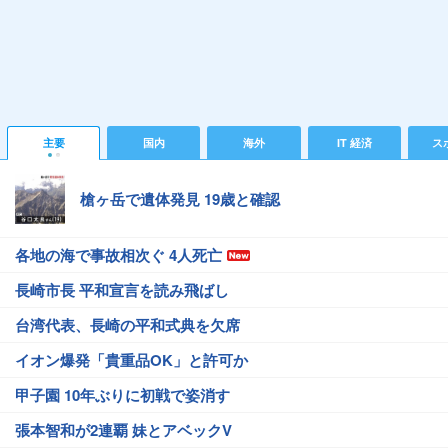
主要
国内
海外
IT 経済
ス
槍ヶ岳で遺体発見 19歳と確認
各地の海で事故相次ぐ 4人死亡
長崎市長 平和宣言を読み飛ばし
台湾代表、長崎の平和式典を欠席
イオン爆発「貴重品OK」と許可か
甲子園 10年ぶりに初戦で姿消す
張本智和が2連覇 妹とアベックV