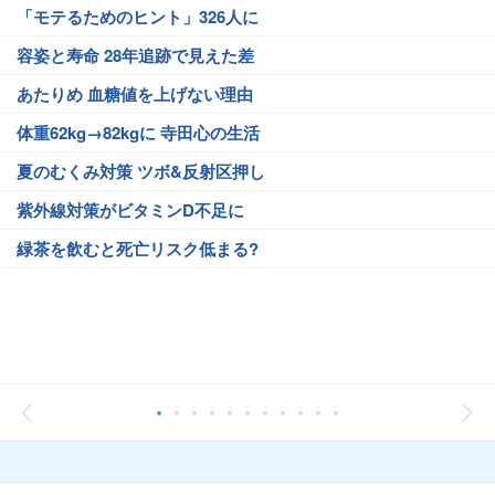
「モテるためのヒント」326人に
容姿と寿命 28年追跡で見えた差
あたりめ 血糖値を上げない理由
体重62kg→82kgに 寺田心の生活
夏のむくみ対策 ツボ&反射区押し
紫外線対策がビタミンD不足に
緑茶を飲むと死亡リスク低まる?