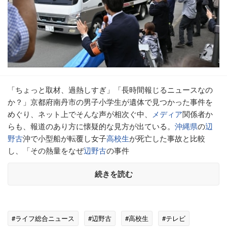
「ちょっと取材、過熱しすぎ」「長時間報じるニュースなの
か？」京都府南丹市の男子小学生が遺体で見つかった事件を
めぐり、ネット上でそんな声が相次ぐ中、
メディア
関係者か
らも、報道のあり方に懐疑的な見方が出ている。
沖縄県
の
辺
野古
沖で小型船が転覆し女子
高校生
が死亡した事故と比較
し、「その熱量をなぜ
辺野古
の事件
続きを読む
#ライフ総合ニュース
#辺野古
#高校生
#テレビ