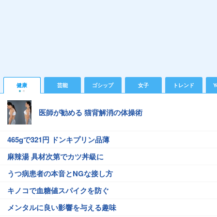
健康
芸能
ゴシップ
女子
トレンド
Y
医師が勧める 猫背解消の体操術
465gで321円 ドンキプリン品薄
麻辣湯 具材次第でカツ丼級に
うつ病患者の本音とNGな接し方
キノコで血糖値スパイクを防ぐ
メンタルに良い影響を与える趣味