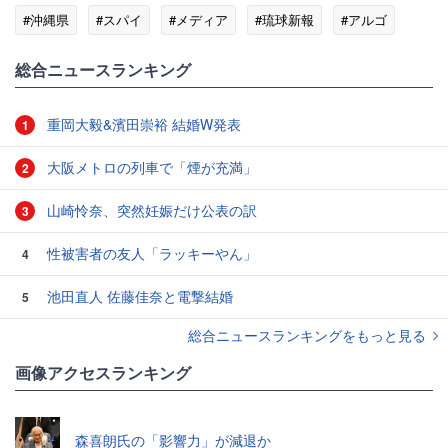
#沖縄県
#スパイ
#メディア
#琉球新報
#アルゴ
総合ニュースランキング
重岡大毅&濱田崇裕 結婚W発表
1
大阪メトロの列車で「煙が充満」
2
山崎怜奈、突然妊娠だけ公表の訳
3
性被害者の友人「ラッキーやん」
4
池田直人 佐藤佳奈と電撃結婚
5
総合ニュースランキングをもっと見る
画像アクセスランキング
森喜朗氏の「影響力」が減退か