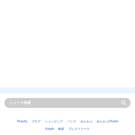
Peachy
ブログ
ショッピング
バンク
みんかぶ
みんかぶChoice
Kstyle
株探
プレスリリース