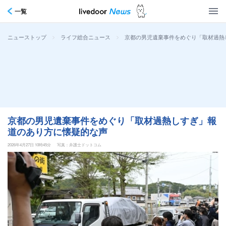
一覧
>
>
京都の男児遺棄事件をめぐり「取材過熱
ニューストップ
ライフ総合ニュース
京都の男児遺棄事件をめぐり「取材過熱しすぎ」報
道のあり方に懐疑的な声
2026年4月27日 10時45分
写真：弁護士ドットコム