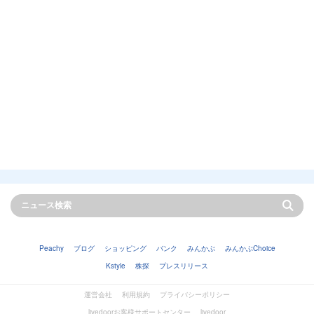
Peachy
ブログ
ショッピング
バンク
みんかぶ
みんかぶChoice
Kstyle
株探
プレスリリース
運営会社
利用規約
プライバシーポリシー
livedoorお客様サポートセンター
livedoor