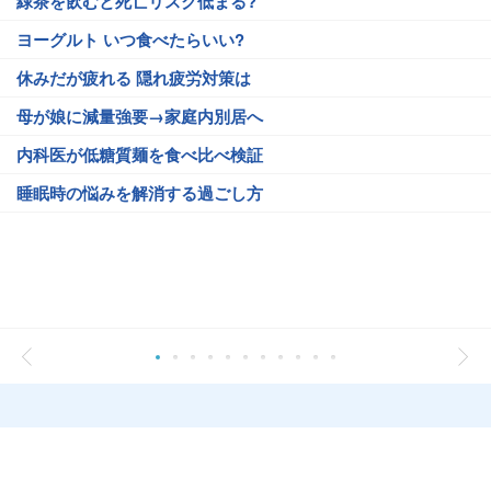
緑茶を飲むと死亡リスク低まる?
ヨーグルト いつ食べたらいい?
休みだが疲れる 隠れ疲労対策は
母が娘に減量強要→家庭内別居へ
内科医が低糖質麺を食べ比べ検証
睡眠時の悩みを解消する過ごし方