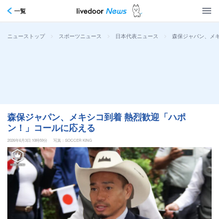
一覧
>
>
>
森保ジャパン、メ
ニューストップ
スポーツニュース
日本代表ニュース
森保ジャパン、メキシコ到着 熱烈歓迎「ハポ
ン！」コールに応える
2026年6月3日 10時59分
写真：SOCCER KING