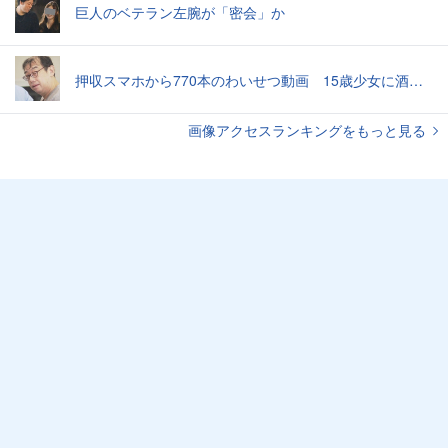
巨人のベテラン左腕が「密会」か
押収スマホから770本のわいせつ動画 15歳少女に酒と薬飲ませ性的暴行か 54歳男を再逮捕 「薬もありますよ」とSNSで誘い出し
画像アクセスランキングをもっと見る