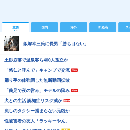
主要
国内
海外
IT 経済
ス
飯塚幸三氏に長男「勝ち目ない」
土砂崩落で温泉客ら400人孤立か
「悠仁と呼んで」キャンプで交流
踊り手の体強調した無断動画拡散
「義足で夜の営み」モデルの悩み
犬との生活 認知症リスク減か
流しのタクシー捕まらない元凶か
性被害者の友人「ラッキーやん」