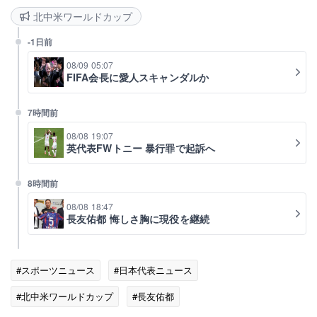
北中米ワールドカップ
-1日前
08/09 05:07
FIFA会長に愛人スキャンダルか
7時間前
08/08 19:07
英代表FWトニー 暴行罪で起訴へ
8時間前
08/08 18:47
長友佑都 悔しさ胸に現役を継続
#スポーツニュース
#日本代表ニュース
#北中米ワールドカップ
#長友佑都