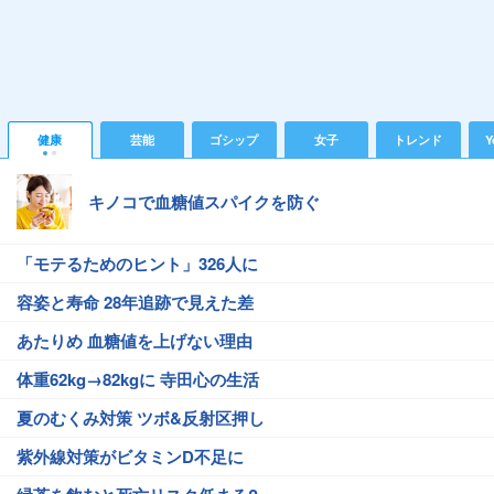
健康
芸能
ゴシップ
女子
トレンド
Y
キノコで血糖値スパイクを防ぐ
「モテるためのヒント」326人に
容姿と寿命 28年追跡で見えた差
あたりめ 血糖値を上げない理由
体重62kg→82kgに 寺田心の生活
夏のむくみ対策 ツボ&反射区押し
紫外線対策がビタミンD不足に