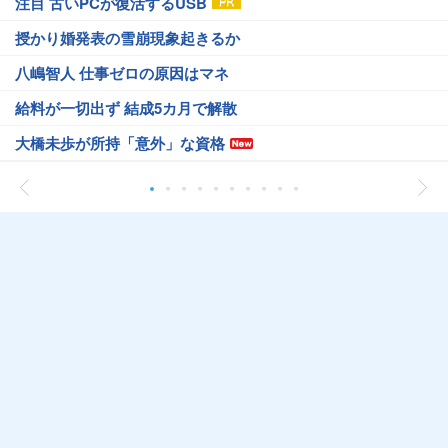
注目 古いPCが復活するUSB
授かり婚発表の雪崩現象起きるか
八嶋智人 仕事ゼロの原因はマネ
給料が一切出ず 結成5カ月で解散
大橋未歩が所持「意外」な資格