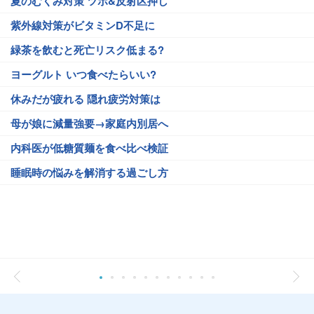
夏のむくみ対策 ツボ&反射区押し
紫外線対策がビタミンD不足に
緑茶を飲むと死亡リスク低まる?
ヨーグルト いつ食べたらいい?
休みだが疲れる 隠れ疲労対策は
母が娘に減量強要→家庭内別居へ
内科医が低糖質麺を食べ比べ検証
睡眠時の悩みを解消する過ごし方