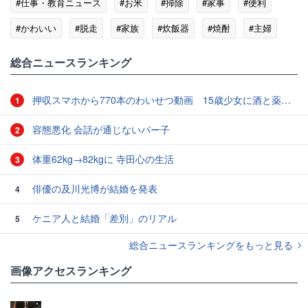
#仕事・教育ニュース
#お米
#掃除
#家事
#便利
#かわいい
#脱走
#家族
#炊飯器
#焼酎
#主婦
総合ニュースランキング
押収スマホから770本のわいせつ動画 15歳少女に酒と薬飲ませ性的暴行か 54歳男を再逮捕 「薬もありますよ」とSNSで誘い出し
1
容態悪化 会話が通じないパー子
2
体重62kg→82kgに 寺田心の生活
3
俳優の及川光博が結婚を発表
4
ケニア人と結婚「差別」のリアル
5
総合ニュースランキングをもっと見る
画像アクセスランキング