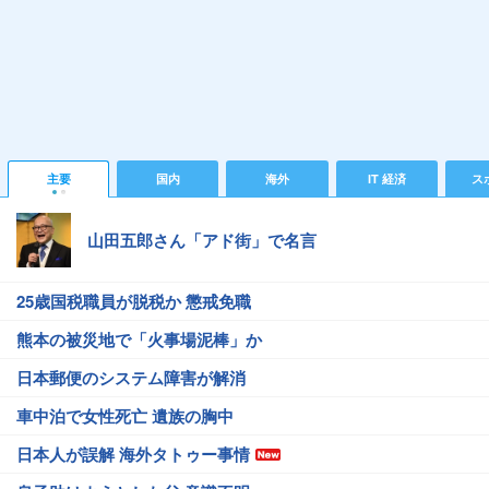
主要
国内
海外
IT 経済
ス
山田五郎さん「アド街」で名言
25歳国税職員が脱税か 懲戒免職
熊本の被災地で「火事場泥棒」か
日本郵便のシステム障害が解消
車中泊で女性死亡 遺族の胸中
日本人が誤解 海外タトゥー事情