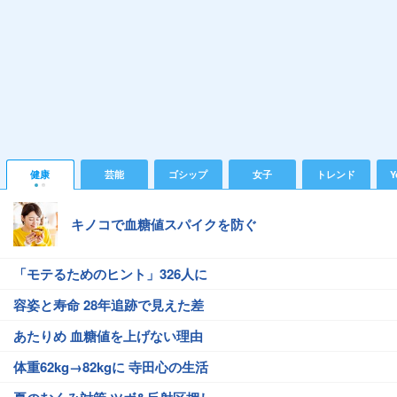
健康
芸能
ゴシップ
女子
トレンド
Y
キノコで血糖値スパイクを防ぐ
「モテるためのヒント」326人に
容姿と寿命 28年追跡で見えた差
あたりめ 血糖値を上げない理由
体重62kg→82kgに 寺田心の生活