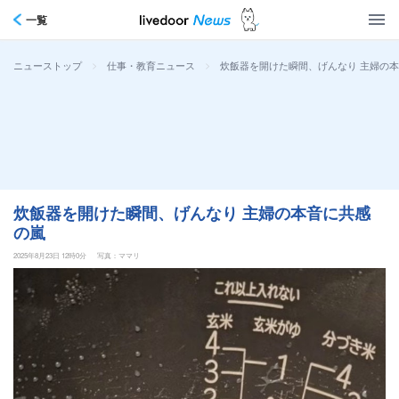
一覧
>
>
炊飯器を開けた瞬間、げんなり 主婦の
ニューストップ
仕事・教育ニュース
炊飯器を開けた瞬間、げんなり 主婦の本音に共感
の嵐
2025年8月23日 12時0分
写真：ママリ