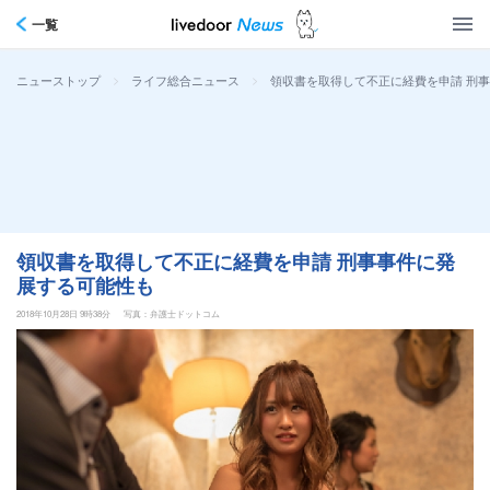
一覧
>
>
領収書を取得して不正に経費を申請 刑
ニューストップ
ライフ総合ニュース
領収書を取得して不正に経費を申請 刑事事件に発
展する可能性も
2018年10月28日 9時38分
写真：弁護士ドットコム