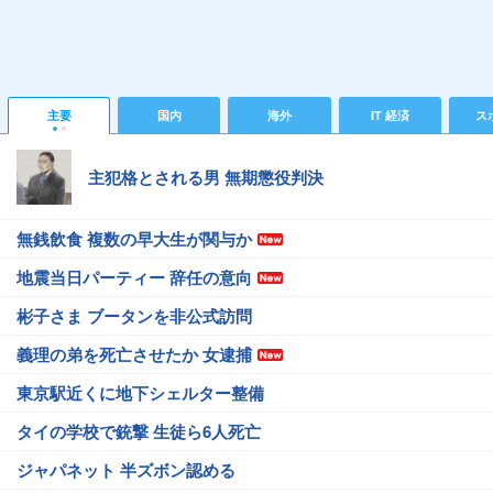
主要
国内
海外
IT 経済
ス
主犯格とされる男 無期懲役判決
無銭飲食 複数の早大生が関与か
地震当日パーティー 辞任の意向
彬子さま ブータンを非公式訪問
義理の弟を死亡させたか 女逮捕
東京駅近くに地下シェルター整備
タイの学校で銃撃 生徒ら6人死亡
ジャパネット 半ズボン認める