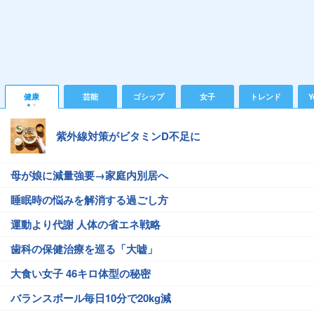
健康
芸能
ゴシップ
女子
トレンド
Y
紫外線対策がビタミンD不足に
母が娘に減量強要→家庭内別居へ
睡眠時の悩みを解消する過ごし方
運動より代謝 人体の省エネ戦略
歯科の保健治療を巡る「大嘘」
大食い女子 46キロ体型の秘密
バランスボール毎日10分で20kg減