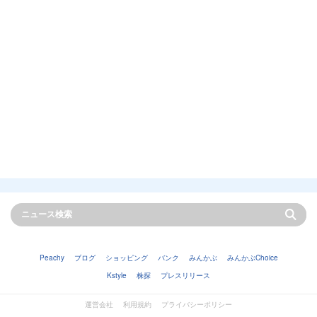
Peachy
ブログ
ショッピング
バンク
みんかぶ
みんかぶChoice
Kstyle
株探
プレスリリース
運営会社
利用規約
プライバシーポリシー