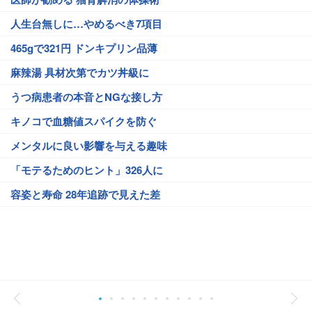
人生台無しに…やめるべき7項目
465gで321円 ドンキプリン品薄
麻辣湯 具材次第でカツ丼級に
うつ病患者の本音とNGな接し方
キノコで血糖値スパイクを防ぐ
メンタルに良い影響を与える趣味
「モテるためのヒント」326人に
容姿と寿命 28年追跡で見えた差