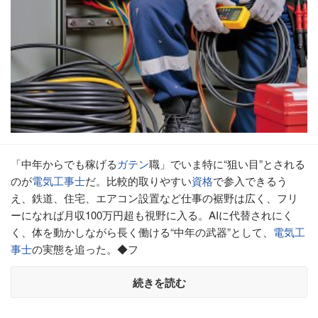
「中年からでも稼げる
ガテン
職」でいま特に“狙い目”とされる
のが
電気工事士
だ。比較的取りやすい
資格
で参入できるう
え、鉄道、住宅、エアコン設置など仕事の裾野は広く、フリ
ーになれば月収100万円超も視野に入る。AIに代替されにく
く、体を動かしながら長く働ける“中年の武器”として、
電気工
事士
の実態を追った。◆フ
続きを読む