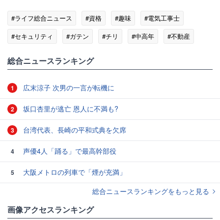
#ライフ総合ニュース
#資格
#趣味
#電気工事士
#セキュリティ
#ガテン
#チリ
#中高年
#不動産
総合ニュースランキング
広末涼子 次男の一言が転機に
1
坂口杏里が逃亡 恩人に不満も?
2
台湾代表、長崎の平和式典を欠席
3
声優4人「踊る」で最高幹部役
4
大阪メトロの列車で「煙が充満」
5
総合ニュースランキングをもっと見る
画像アクセスランキング