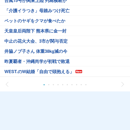
台風15号が関東上陸 列島横断か
「介護イラつき」母踏みつけ死亡
ペットのヤギをクマが食べたか
天皇皇后両陛下 熊本県に金一封
中止の花火大会、3市が関与否定
井脇ノブ子さん 体重38kg減の今
昨夏覇者・沖縄尚学が初戦で敗退
WEST.のW結婚「自由で頭抱える」