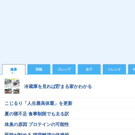
健康
芸能
ゴシップ
女子
トレンド
Y
冷蔵庫を見れば貯まる家かわかる
こじるり「人生最高体重」を更新
夏の寝不足 食事制限でも太る訳
体臭の原因 プロテインの可能性
医師が勧める 猫背解消の体操術