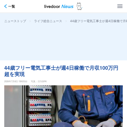
一覧
>
>
44歳フリー電気工事士が週4日稼働で月
ニューストップ
ライフ総合ニュース
44歳フリー電気工事士が週4日稼働で月収100万円
超を実現
2026年7月8日 15時53分
写真：日刊SPA!