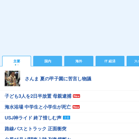
主要
国内
海外
IT 経済
ス
さんま 夏の甲子園に苦言し物議
子ども3人を2日半放置 母親逮捕
海水浴場 中学生と小学生が死亡
USJ神ライド 終了惜しむ声
路線バスとトラック 正面衝突