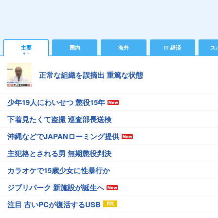
主要
国内
海外
IT 経済
ス
正常な組織を誤摘出 重篤な状態
少年19人にわいせつ 懲役15年
下着見たくて盗撮 巡査部長送検
沖縄などでJAPANローミング提供
主犯格とされる男 無期懲役判決
カラオケで15歳少女に性暴行か
ジブリパーク 新施設が誕生へ
注目 古いPCが復活するUSB