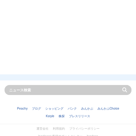
Peachy
ブログ
ショッピング
バンク
みんかぶ
みんかぶChoice
Kstyle
株探
プレスリリース
運営会社
利用規約
プライバシーポリシー