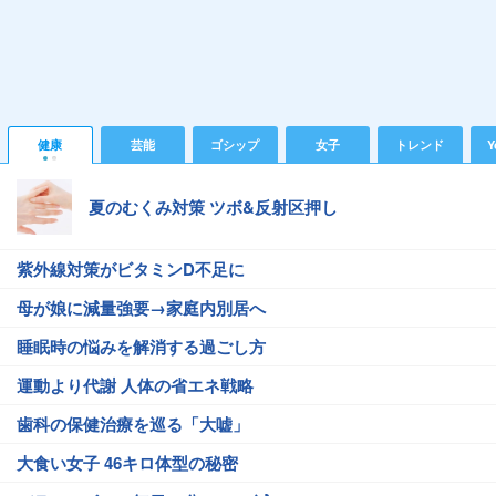
健康
芸能
ゴシップ
女子
トレンド
Y
夏のむくみ対策 ツボ&反射区押し
紫外線対策がビタミンD不足に
母が娘に減量強要→家庭内別居へ
睡眠時の悩みを解消する過ごし方
運動より代謝 人体の省エネ戦略
歯科の保健治療を巡る「大嘘」
大食い女子 46キロ体型の秘密