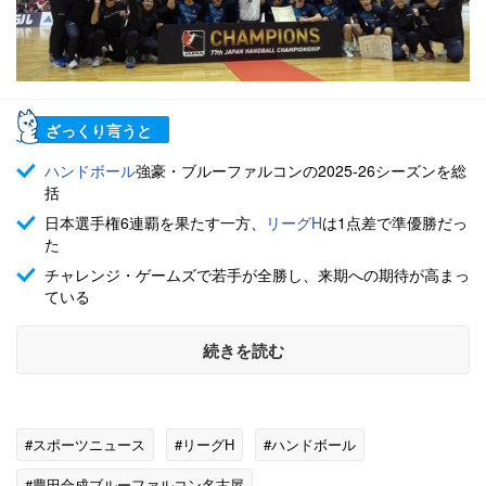
ざっくり言うと
ハンドボール
強豪・ブルーファルコンの2025-26シーズンを総
括
日本選手権6連覇を果たす一方、
リーグH
は1点差で準優勝だっ
た
チャレンジ・ゲームズで若手が全勝し、来期への期待が高まっ
ている
続きを読む
#スポーツニュース
#リーグH
#ハンドボール
#豊田合成ブルーファルコン名古屋