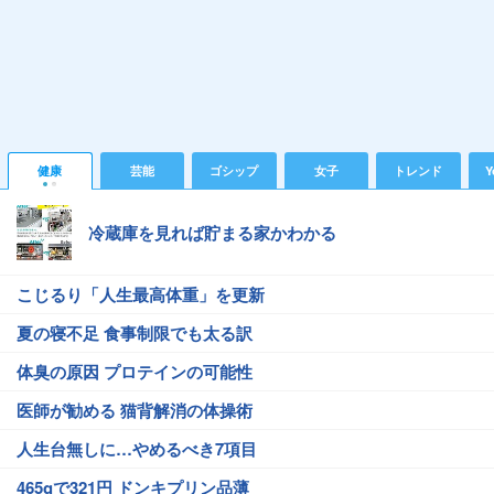
健康
芸能
ゴシップ
女子
トレンド
Y
冷蔵庫を見れば貯まる家かわかる
こじるり「人生最高体重」を更新
夏の寝不足 食事制限でも太る訳
体臭の原因 プロテインの可能性
医師が勧める 猫背解消の体操術
人生台無しに…やめるべき7項目
465gで321円 ドンキプリン品薄