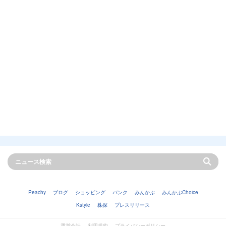
Peachy
ブログ
ショッピング
バンク
みんかぶ
みんかぶChoice
Kstyle
株探
プレスリリース
運営会社
利用規約
プライバシーポリシー