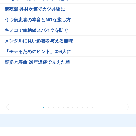
麻辣湯 具材次第でカツ丼級に
うつ病患者の本音とNGな接し方
キノコで血糖値スパイクを防ぐ
メンタルに良い影響を与える趣味
「モテるためのヒント」326人に
容姿と寿命 28年追跡で見えた差