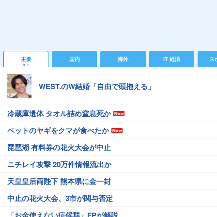
主要
国内
海外
IT 経済
ス
WEST.のW結婚「自由で頭抱える」
冷蔵庫遺体 タオル詰め窒息死か
ペットのヤギをクマが食べたか
琵琶湖 有料券の花火大会が中止
ニチレイ攻撃 20万件情報流出か
天皇皇后両陛下 熊本県に金一封
中止の花火大会、3市が関与否定
「お金使えない症候群」FPが解説