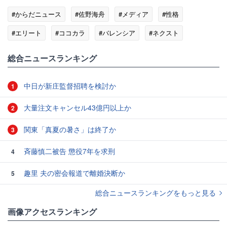
#からだニュース
#佐野海舟
#メディア
#性格
#エリート
#ココカラ
#バレンシア
#ネクスト
総合ニュースランキング
中日が新庄監督招聘を検討か
1
大量注文キャンセル43億円以上か
2
関東「真夏の暑さ」は終了か
3
斉藤慎二被告 懲役7年を求刑
4
趣里 夫の密会報道で離婚決断か
5
総合ニュースランキングをもっと見る
画像アクセスランキング