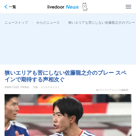
一覧
>
>
狭いエリアも苦にしない佐藤龍之介のプレー
ニューストップ
からだニュース
狭いエリアも苦にしない佐藤龍之介のプレー スペ
インで期待する声相次ぐ
2026年7月8日 17時50分
写真：ココカラネクスト
by ライブドアニュース編集部