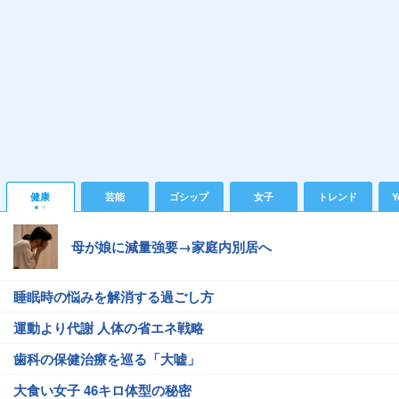
健康
芸能
ゴシップ
女子
トレンド
Y
母が娘に減量強要→家庭内別居へ
睡眠時の悩みを解消する過ごし方
運動より代謝 人体の省エネ戦略
歯科の保健治療を巡る「大嘘」
大食い女子 46キロ体型の秘密