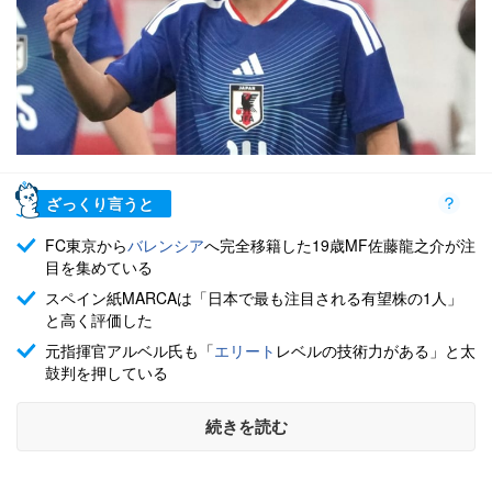
ざっくり言うと
FC東京から
バレンシア
へ完全移籍した19歳MF佐藤龍之介が注
目を集めている
スペイン紙MARCAは「日本で最も注目される有望株の1人」
と高く評価した
元指揮官アルベル氏も「
エリート
レベルの技術力がある」と太
鼓判を押している
続きを読む