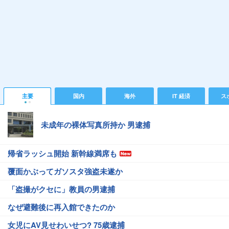
主要
国内
海外
IT 経済
ス
未成年の裸体写真所持か 男逮捕
帰省ラッシュ開始 新幹線満席も
覆面かぶってガソスタ強盗未遂か
「盗撮がクセに」教員の男逮捕
なぜ避難後に再入館できたのか
女児にAV見せわいせつ? 75歳逮捕