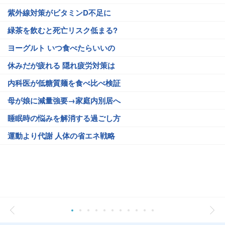
紫外線対策がビタミンD不足に
緑茶を飲むと死亡リスク低まる?
ヨーグルト いつ食べたらいいの
休みだが疲れる 隠れ疲労対策は
内科医が低糖質麺を食べ比べ検証
母が娘に減量強要→家庭内別居へ
睡眠時の悩みを解消する過ごし方
運動より代謝 人体の省エネ戦略