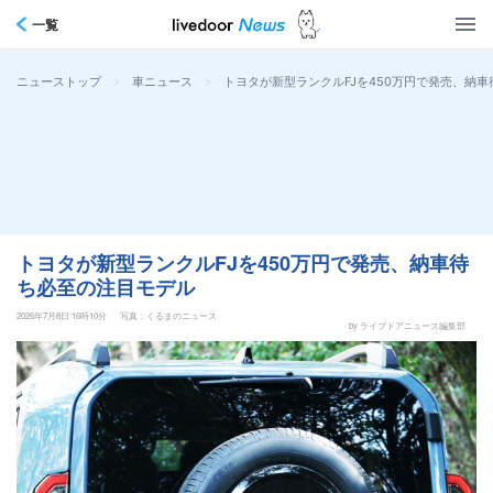
一覧
>
>
トヨタが新型ランクルFJを450万円で発売、納
ニューストップ
車ニュース
トヨタが新型ランクルFJを450万円で発売、納車待
ち必至の注目モデル
2026年7月8日 16時10分
写真：くるまのニュース
by ライブドアニュース編集部