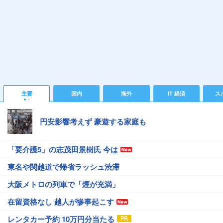
主要
国内
海外
IT 経済
ス
円安影響考えず 豪遊する家庭も
「要介護5」の志茂田景樹氏 今は
東名や関越道で帰省ラッシュ渋滞
大阪メトロの列車で「煙が充満」
在留資格なし 越人が惨事起こす
レンタカー予約 10万円分当たる