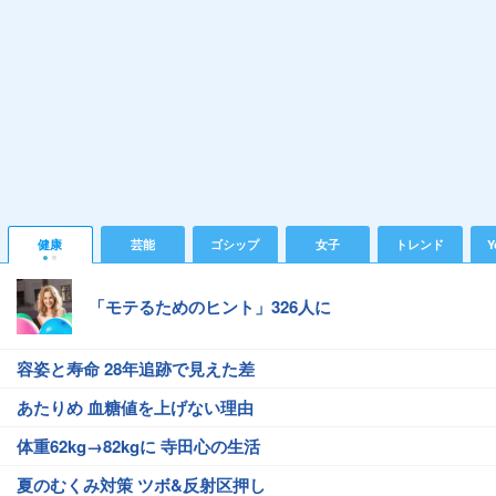
健康
芸能
ゴシップ
女子
トレンド
Y
「モテるためのヒント」326人に
容姿と寿命 28年追跡で見えた差
あたりめ 血糖値を上げない理由
体重62kg→82kgに 寺田心の生活
夏のむくみ対策 ツボ&反射区押し