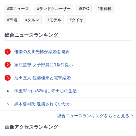
#車ニュース
#ランドクルーザー
#OYO
#消費税
#市場
#クルマ
#モデル
#タイヤ
総合ニュースランキング
俳優の及川光博が結婚を発表
1
須江監督 女子部員に3条件提示
2
池田直人 佐藤佳奈と電撃結婚
3
体重62kg→82kgに 寺田心の生活
4
黒木啓司氏 逮捕されていたか
5
総合ニュースランキングをもっと見る
画像アクセスランキング