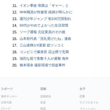
11.
イオン事故 母親は「ギャー」と
12.
NHK職員が性被害 経緯が明らかに
13.
週刊少年ジャンプ 初100万部割れ
14.
60代がやめてよかった生活習慣
15.
ソープ通報 元従業員のその後
16.
山本前代表「洗礼受けたね」連絡
17.
三山凌輝がX更新 総ツッコミ
18.
コンビニで爆発音 店は煙で充満
19.
強烈な屁で客数十人が避難 海外
20.
橋本環奈 撮影現場で窃盗事件
スポーツ
芸能
女子
海外サッカー
芸能総合
恋愛
日本代表
音楽
ライフスタイル
Jリーグ
韓流
ファッション