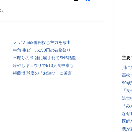
た。
メッツ 559億円投じ主力を放出
牛角 生ビール190円の破格祭り
木彫りの熊 鮭に噛まれてSNS話題
主要
冷やしキュウリで513人食中毒も
川に
権藤博 球宴の「お遊び」に苦言
高松
90
「女
逃亡
「み
なぜ
医師
我が