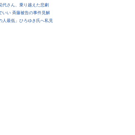
花代さん、乗り越えた悲劇
でいい 斉藤被告の事件見解
の人最低」ひろゆき氏へ私見