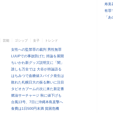
寿美
有罪
「あ
芸能
ゴシップ
女子
トレンド
女性への監禁罪の裁判 男性無罪
LUUPでの事故防げた 持論を展開
ちいかわ新グッズ説明文に「闇」
誰しも万全では 大谷が持論語る
はちみつで血糖値スパイク発生は
敗れた札幌日大の振る舞いに注目
タピオカブームの次に来た新定番
燃油サーチャージ 秋に値下げも
台風13号、7日に沖縄本島直撃へ
食費は1日500円未満 貧困危機