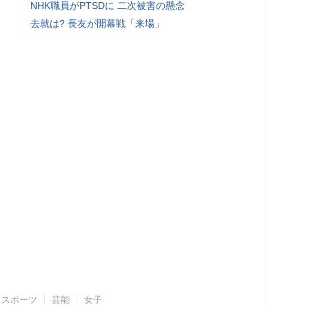
NHK職員がPTSDに 二次被害の懸念
去就は? 長友が開幕戦「来場」
スポーツ
芸能
女子