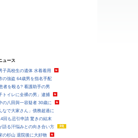
ニュース
男子高校生の遺体 水着着用
市の強盗 64歳男を指名手配
歳患者を殴る? 看護助手の男
子トイレに全裸の男」逮捕
中の八田與一容疑者 30歳に
んなで大家さん」債務超過に
14回も忌引申請 驚きの結末
が語る汗悩みとの向き合い方
家の杉山 退院後に大好物