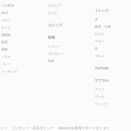
プロ野球
グラビア
トレンド
MLB
テレビ
本
ゴルフ
ゴシップ
教育・仕事
テニス
からだ
格闘技
映画
マネー
競馬
レビュー
車
相撲
プレゼント
グルメ
バスケ
特集
バレー
YouTube
フィギュア
サブカル
アニメ
ゲーム
コミック
リシー
コンテンツ・広告ポリシー
livedoorお客様サポートセンター