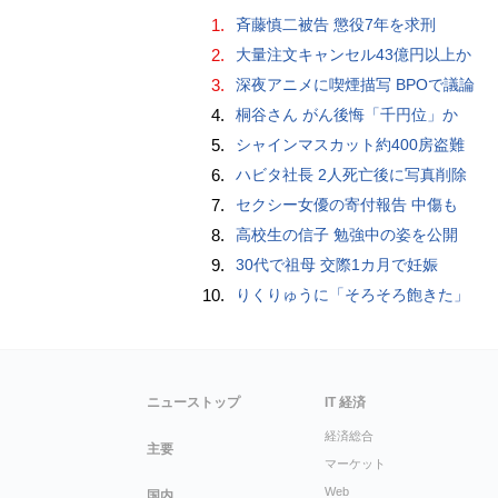
1.
斉藤慎二被告 懲役7年を求刑
2.
大量注文キャンセル43億円以上か
3.
深夜アニメに喫煙描写 BPOで議論
4.
桐谷さん がん後悔「千円位」か
5.
シャインマスカット約400房盗難
6.
ハビタ社長 2人死亡後に写真削除
7.
セクシー女優の寄付報告 中傷も
8.
高校生の信子 勉強中の姿を公開
9.
30代で祖母 交際1カ月で妊娠
10.
りくりゅうに「そろそろ飽きた」
ニューストップ
IT 経済
経済総合
主要
マーケット
Web
国内