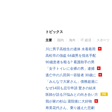
トピックス
主要
国内
海外
IT 経済
スポーツ
川に男子高校生の遺体 水着着用
高松市の強盗 64歳男を指名手配
90歳患者を殴る? 看護助手の男
「女子トイレに全裸の男」逮捕
逃亡中の八田與一容疑者 30歳に
「みんなで大家さん」債務超過に
なぜ14回も忌引申請 驚きの結末
医師が語る汗悩みとの向き合い方
我が家の杉山 退院後に大好物
寿美花代さん、乗り越えた悲劇