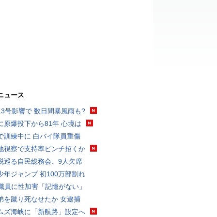
ニュース
13号影響で 数日間暴風雨も?
に原爆投下から81年 心境は
で訓練中に 白バイ隊員重傷
地視察で支持率ピンチ招くか
税巡る自民総務会、9人欠席
少年ジャンプ 初100万部割れ
K職員に性加害「記憶がない」
弟を蹴り死なせたか 女逮捕
ムズ海峡に「新航路」設定へ