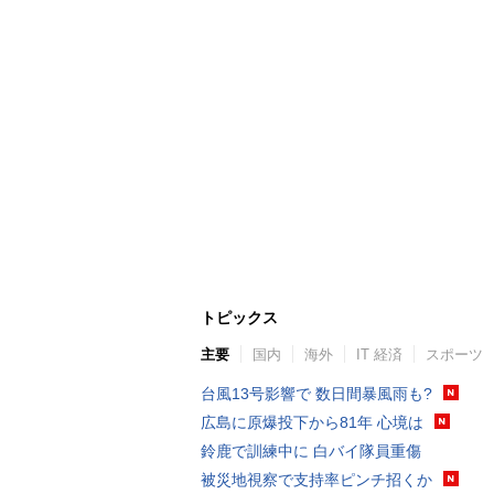
トピックス
主要
国内
海外
IT 経済
スポーツ
台風13号影響で 数日間暴風雨も?
広島に原爆投下から81年 心境は
鈴鹿で訓練中に 白バイ隊員重傷
被災地視察で支持率ピンチ招くか