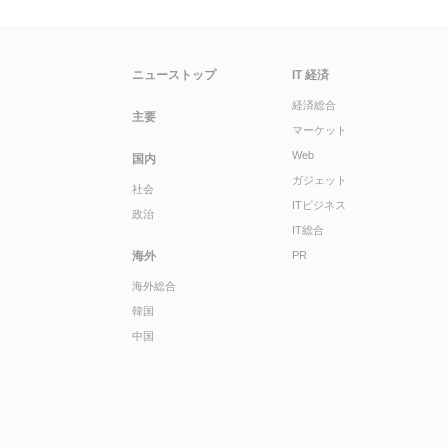
ニューストップ
IT 経済
経済総合
主要
マーケット
Web
国内
ガジェット
社会
ITビジネス
政治
IT総合
海外
PR
海外総合
韓国
中国