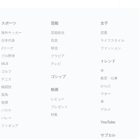
スポーツ
芸能
女子
海外サッカー
芸能総合
恋愛
日本代表
音楽
ライフスタイル
Jリーグ
韓流
ファッション
プロ野球
グラビア
トレンド
MLB
テレビ
本
ゴルフ
ゴシップ
教育・仕事
テニス
からだ
格闘技
映画
マネー
競馬
レビュー
車
相撲
プレゼント
グルメ
バスケ
特集
バレー
YouTube
フィギュア
サブカル