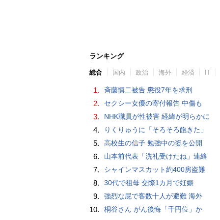
ランキング
総合
国内
政治
海外
経済
IT
1.
斉藤慎二被告 懲役7年を求刑
2.
セクシー女優の寄付報告 中傷も
3.
NHK職員が性被害 経緯が明らかに
4.
りくりゅうに「そろそろ飽きた」
5.
高校生の信子 勉強中の姿を公開
6.
山本前代表「洗礼受けたね」連絡
7.
シャインマスカット約400房盗難
8.
30代で祖母 交際1カ月で妊娠
9.
強烈な屁で客数十人が避難 海外
10.
桐谷さん がん後悔「千円位」か