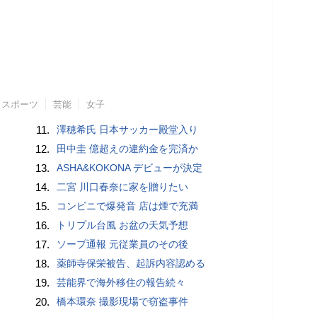
スポーツ
芸能
女子
11.
澤穂希氏 日本サッカー殿堂入り
12.
田中圭 億超えの違約金を完済か
13.
ASHA&KOKONA デビューが決定
14.
二宮 川口春奈に家を贈りたい
15.
コンビニで爆発音 店は煙で充満
16.
トリプル台風 お盆の天気予想
17.
ソープ通報 元従業員のその後
18.
薬師寺保栄被告、起訴内容認める
19.
芸能界で海外移住の報告続々
20.
橋本環奈 撮影現場で窃盗事件