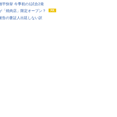
翔平快挙 今季初の1試合2発
が「焼肉店」限定オープン？
被告の妻証人出廷しない訳