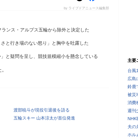
by ライブドアニュース編集部
年フランス・アルプス五輪から除外と決定した
しさと行き場のない怒り」と胸中を吐露した
か」と疑問を呈し、競技規模縮小を懸念している
主要
た。
台風
広島
鈴鹿
被災
消費
渡部暁斗が現役引退後を語る
週刊
五輪スキー 山本涼太が首位発進
NH
夫の
ホル