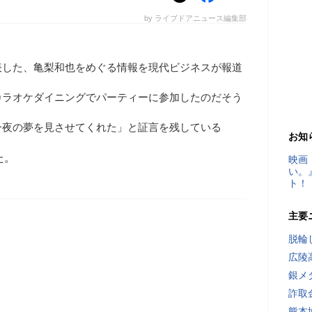
by ライブドアニュース編集部
表した、亀梨和也をめぐる情報を現代ビジネスが報道
カラオケダイニングでパーティーに参加したのだそう
一夜の夢を見させてくれた」と証言を残している
お知
た。
映画
い。
ト！
主要
脱輪
広陵
銀メ
詐取
熊本