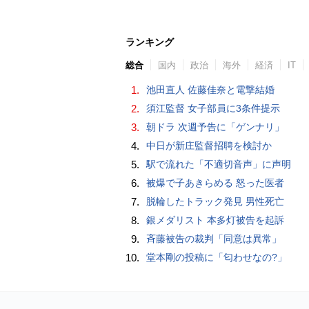
ランキング
総合
国内
政治
海外
経済
IT
1.
池田直人 佐藤佳奈と電撃結婚
2.
須江監督 女子部員に3条件提示
3.
朝ドラ 次週予告に「ゲンナリ」
4.
中日が新庄監督招聘を検討か
5.
駅で流れた「不適切音声」に声明
6.
被爆で子あきらめる 怒った医者
7.
脱輪したトラック発見 男性死亡
8.
銀メダリスト 本多灯被告を起訴
9.
斉藤被告の裁判「同意は異常」
10.
堂本剛の投稿に「匂わせなの?」