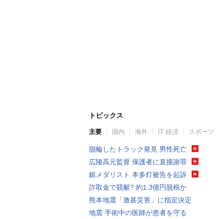
トピックス
主要
国内
海外
IT 経済
スポーツ
脱輪したトラック発見 男性死亡
広陵高元監督 保護者に直接謝罪
銀メダリスト 本多灯被告を起訴
詐取金で競艇? 約1.3億円脱税か
熊本地震「激甚災害」に指定決定
地震 手術中の医師が患者を守る