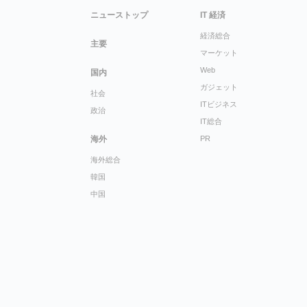
ニューストップ
IT 経済
経済総合
主要
マーケット
Web
国内
ガジェット
社会
ITビジネス
政治
IT総合
海外
PR
海外総合
韓国
中国