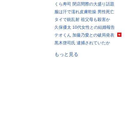
くら寿司 閉店間際の大盛り話題
服は汗で濡れ皮膚乾燥 男性死亡
タイで銃乱射 祖父母も殺害か
久保優太 10代女性との結婚報告
テオくん 加藤乃愛との破局発表
黒木啓司氏 逮捕されていたか
もっと見る