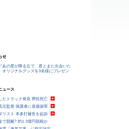
らせ
『あの星が降る丘で、君とまた出会いた
』オリジナルグッズを3名様にプレゼン
ニュース
したトラック発見 男性死亡
高元監督 保護者に直接謝罪
ダリスト 本多灯被告を起訴
金で競艇? 約1.3億円脱税か
地震「激甚災害」に指定決定