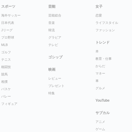
スポーツ
芸能
女子
海外サッカー
芸能総合
恋愛
日本代表
音楽
ライフスタイル
Jリーグ
韓流
ファッション
プロ野球
グラビア
トレンド
MLB
テレビ
本
ゴルフ
ゴシップ
教育・仕事
テニス
からだ
格闘技
映画
マネー
競馬
レビュー
車
相撲
プレゼント
グルメ
バスケ
特集
バレー
YouTube
フィギュア
サブカル
アニメ
ゲーム