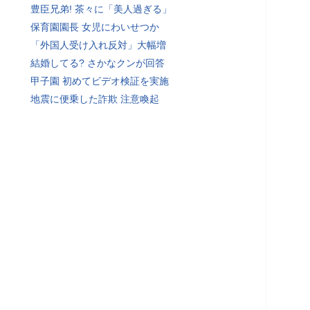
豊臣兄弟! 茶々に「美人過ぎる」
保育園園長 女児にわいせつか
「外国人受け入れ反対」大幅増
結婚してる? さかなクンが回答
甲子園 初めてビデオ検証を実施
地震に便乗した詐欺 注意喚起