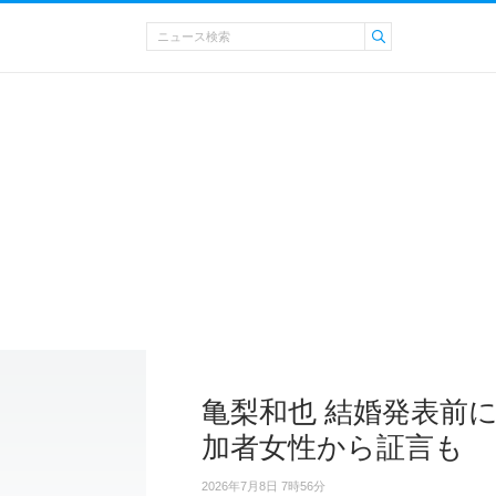
亀梨和也 結婚発表前
加者女性から証言も
2026年7月8日 7時56分