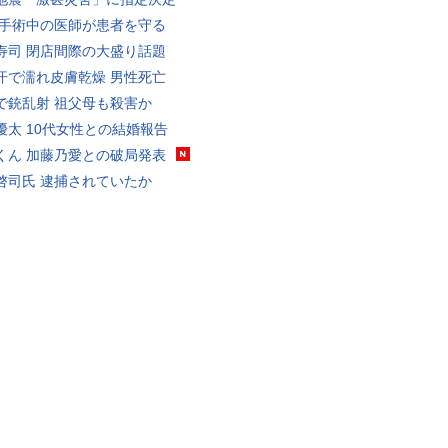
 手術中の医師が患者を守る
寿司 閉店間際の大盛り話題
汗で濡れ皮膚乾燥 男性死亡
で銃乱射 祖父母も殺害か
優太 10代女性との結婚報告
くん 加藤乃愛との破局発表
啓司氏 逮捕されていたか