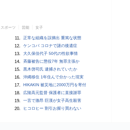
スポーツ
芸能
女子
11.
正常な組織を誤摘出 重篤な状態
12.
ケンコバ コロナで謎の後遺症
13.
大久保佳代子 50代の性欲事情
14.
斉藤被告に懲役7年 無罪主張か
15.
黒木啓司氏 逮捕されていたか
16.
沖縄移住 1年住んで分かった現実
17.
HIKAKIN 被災地に2000万円を寄付
18.
広陵高元監督 保護者に直接謝罪
19.
一言で激昂 巨漢が女子高生殺害
20.
ヒコロヒー 割引お握り買わない