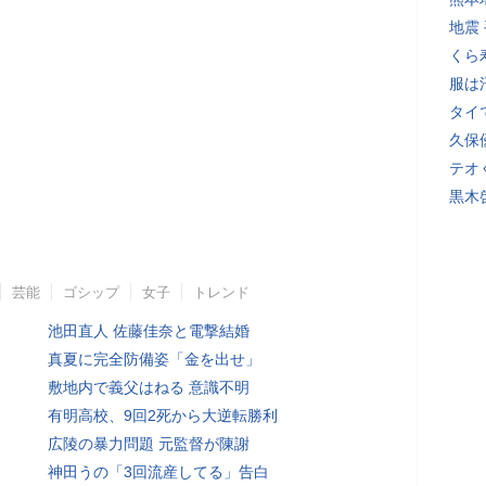
地震
くら
服は
タイ
久保
テオ
黒木
芸能
ゴシップ
女子
トレンド
池田直人 佐藤佳奈と電撃結婚
真夏に完全防備姿「金を出せ」
敷地内で義父はねる 意識不明
有明高校、9回2死から大逆転勝利
広陵の暴力問題 元監督が陳謝
神田うの「3回流産してる」告白