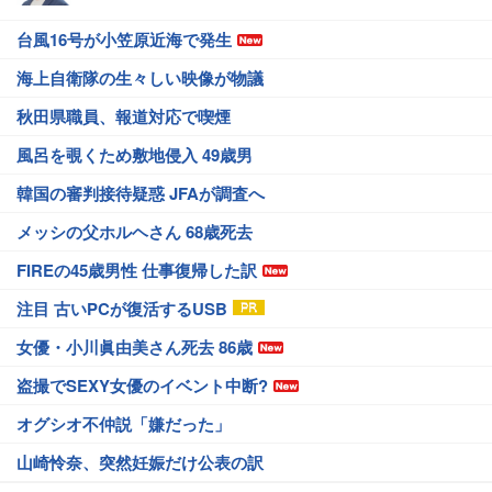
台風16号が小笠原近海で発生
海上自衛隊の生々しい映像が物議
秋田県職員、報道対応で喫煙
風呂を覗くため敷地侵入 49歳男
韓国の審判接待疑惑 JFAが調査へ
メッシの父ホルヘさん 68歳死去
FIREの45歳男性 仕事復帰した訳
注目 古いPCが復活するUSB
女優・小川眞由美さん死去 86歳
盗撮でSEXY女優のイベント中断?
オグシオ不仲説「嫌だった」
山崎怜奈、突然妊娠だけ公表の訳