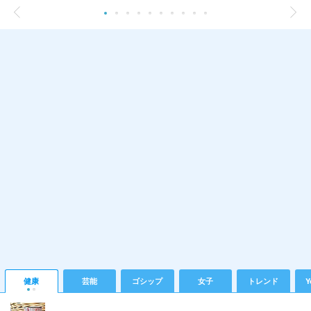
健康
芸能
ゴシップ
女子
トレンド
Y