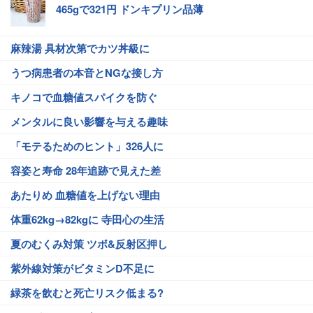
465gで321円 ドンキプリン品薄
麻辣湯 具材次第でカツ丼級に
うつ病患者の本音とNGな接し方
キノコで血糖値スパイクを防ぐ
メンタルに良い影響を与える趣味
「モテるためのヒント」326人に
容姿と寿命 28年追跡で見えた差
あたりめ 血糖値を上げない理由
体重62kg→82kgに 寺田心の生活
夏のむくみ対策 ツボ&反射区押し
紫外線対策がビタミンD不足に
緑茶を飲むと死亡リスク低まる?