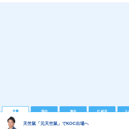
主要
国内
海外
IT 経済
ス
天竺鼠「元天竺鼠」でKOC出場へ