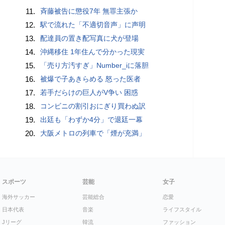
11.
斉藤被告に懲役7年 無罪主張か
12.
駅で流れた「不適切音声」に声明
13.
配達員の置き配写真に犬が登場
14.
沖縄移住 1年住んで分かった現実
15.
「売り方汚すぎ」Number_iに落胆
16.
被爆で子あきらめる 怒った医者
17.
若手だらけの巨人がV争い 困惑
18.
コンビニの割引おにぎり買わぬ訳
19.
出廷も「わずか4分」で退廷一幕
20.
大阪メトロの列車で「煙が充満」
スポーツ
芸能
女子
海外サッカー
芸能総合
恋愛
日本代表
音楽
ライフスタイル
Jリーグ
韓流
ファッション