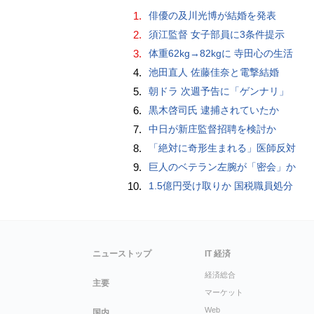
1.
俳優の及川光博が結婚を発表
2.
須江監督 女子部員に3条件提示
3.
体重62kg→82kgに 寺田心の生活
4.
池田直人 佐藤佳奈と電撃結婚
5.
朝ドラ 次週予告に「ゲンナリ」
6.
黒木啓司氏 逮捕されていたか
7.
中日が新庄監督招聘を検討か
8.
「絶対に奇形生まれる」医師反対
9.
巨人のベテラン左腕が「密会」か
10.
1.5億円受け取りか 国税職員処分
ニューストップ
IT 経済
経済総合
主要
マーケット
Web
国内