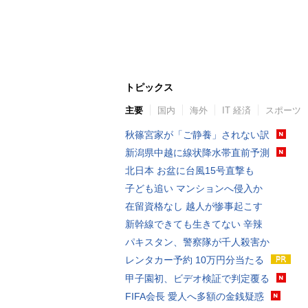
トピックス
主要
国内
海外
IT 経済
スポーツ
秋篠宮家が「ご静養」されない訳
新潟県中越に線状降水帯直前予測
北日本 お盆に台風15号直撃も
子ども追い マンションへ侵入か
在留資格なし 越人が惨事起こす
新幹線できても生きてない 辛辣
パキスタン、警察隊が千人殺害か
レンタカー予約 10万円分当たる
甲子園初、ビデオ検証で判定覆る
FIFA会長 愛人へ多額の金銭疑惑