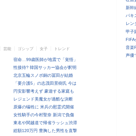
新幹
パキ
レン
甲子
FI
音楽
芸能
ゴシップ
女子
トレンド
声優
宿命…99歳医師が地震で「覚悟」
性接待? 韓国サッカー協会が釈明
北京五輪スノボ銅の冨田が結婚
「要介護5」の志茂田景樹氏 今は
円安影響考えず 豪遊する家庭も
レジェンド美魔女が過酷な決断
原爆の犠牲に 米兵の慰霊式開催
女性騎手の今村聖奈 新潟で負傷
東名や関越道で帰省ラッシュ渋滞
総額120万円 豊胸した男性を直撃