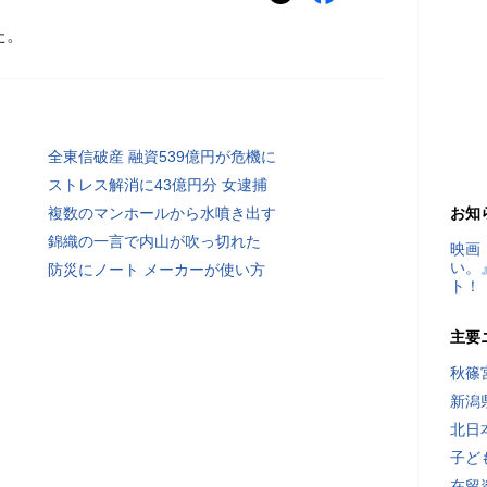
た。
全東信破産 融資539億円が危機に
ストレス解消に43億円分 女逮捕
複数のマンホールから水噴き出す
お知
錦織の一言で内山が吹っ切れた
映画
い。
防災にノート メーカーが使い方
ト！
主要
秋篠
新潟
北日
子ど
在留