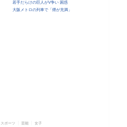
若手だらけの巨人がV争い 困惑
大阪メトロの列車で「煙が充満」
スポーツ
芸能
女子