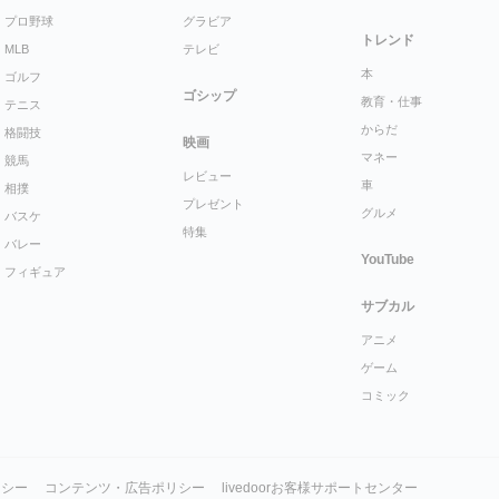
プロ野球
グラビア
トレンド
MLB
テレビ
本
ゴルフ
ゴシップ
教育・仕事
テニス
からだ
格闘技
映画
マネー
競馬
レビュー
車
相撲
プレゼント
グルメ
バスケ
特集
バレー
YouTube
フィギュア
サブカル
アニメ
ゲーム
コミック
リシー
コンテンツ・広告ポリシー
livedoorお客様サポートセンター