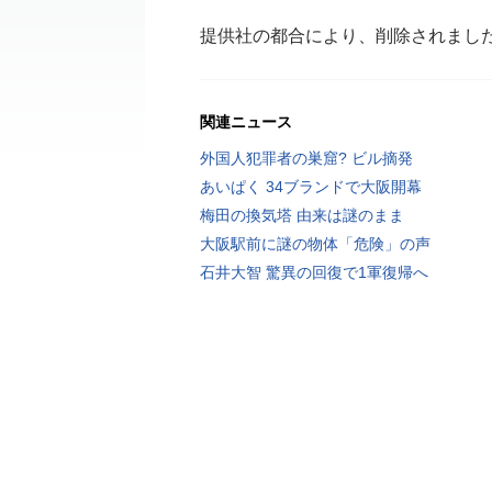
提供社の都合により、削除されまし
関連ニュース
外国人犯罪者の巣窟? ビル摘発
あいぱく 34ブランドで大阪開幕
梅田の換気塔 由来は謎のまま
大阪駅前に謎の物体「危険」の声
石井大智 驚異の回復で1軍復帰へ