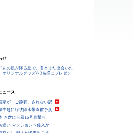
らせ
『あの星が降る丘で、君とまた出会いた
』オリジナルグッズを3名様にプレゼン
ニュース
宮家が「ご静養」されない訳
県中越に線状降水帯直前予測
本 お盆に台風15号直撃も
も追い マンションへ侵入か
資格なし 越人が惨事起こす