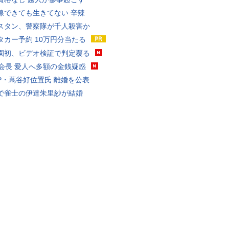
線できても生きてない 辛辣
スタン、警察隊が千人殺害か
タカー予約 10万円分当たる
園初、ビデオ検証で判定覆る
FA会長 愛人へ多額の金銭疑惑
P・蔦谷好位置氏 離婚を公表
で雀士の伊達朱里紗が結婚