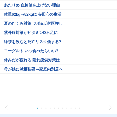
あたりめ 血糖値を上げない理由
体重62kg→82kgに 寺田心の生活
夏のむくみ対策 ツボ&反射区押し
紫外線対策がビタミンD不足に
緑茶を飲むと死亡リスク低まる?
ヨーグルト いつ食べたらいい?
休みだが疲れる 隠れ疲労対策は
母が娘に減量強要→家庭内別居へ