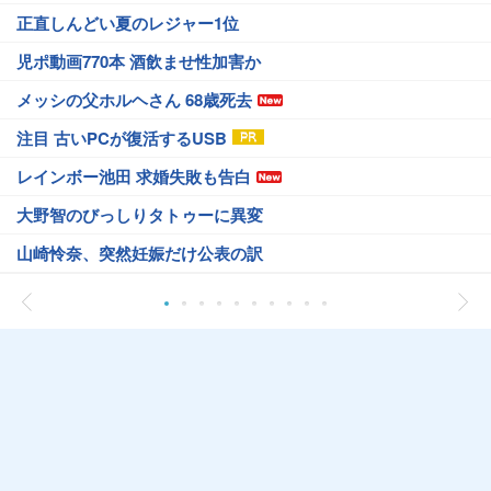
正直しんどい夏のレジャー1位
児ポ動画770本 酒飲ませ性加害か
メッシの父ホルヘさん 68歳死去
注目 古いPCが復活するUSB
レインボー池田 求婚失敗も告白
大野智のびっしりタトゥーに異変
山崎怜奈、突然妊娠だけ公表の訳