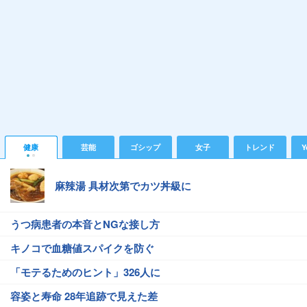
健康
芸能
ゴシップ
女子
トレンド
Y
麻辣湯 具材次第でカツ丼級に
うつ病患者の本音とNGな接し方
キノコで血糖値スパイクを防ぐ
「モテるためのヒント」326人に
容姿と寿命 28年追跡で見えた差