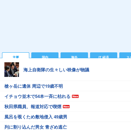
主要
国内
海外
IT 経済
ス
海上自衛隊の生々しい映像が物議
槍ヶ岳に遺体 周辺で19歳不明
イチョウ並木で54本一斉に枯れる
秋田県職員、報道対応で喫煙
風呂を覗くため敷地侵入 49歳男
列に割り込んだ男女 青ざめ逃亡