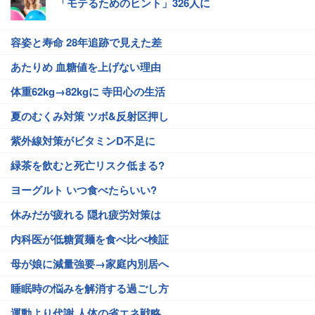
「モテるためのヒント」326人に
容姿と寿命 28年追跡で見えた差
あたりめ 血糖値を上げない理由
体重62kg→82kgに 寺田心の生活
夏のむくみ対策 ツボ&反射区押し
紫外線対策がビタミンD不足に
緑茶を飲むと死亡リスク低まる?
ヨーグルト いつ食べたらいい?
休みだが疲れる 隠れ疲労対策は
内科医が低糖質麺を食べ比べ検証
母が娘に減量強要→家庭内別居へ
睡眠時の悩みを解消する過ごし方
運動より代謝 人体の省エネ戦略