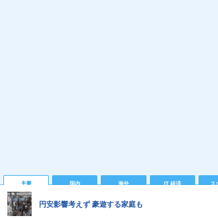
主要
国内
海外
IT 経済
ス
円安影響考えず 豪遊する家庭も