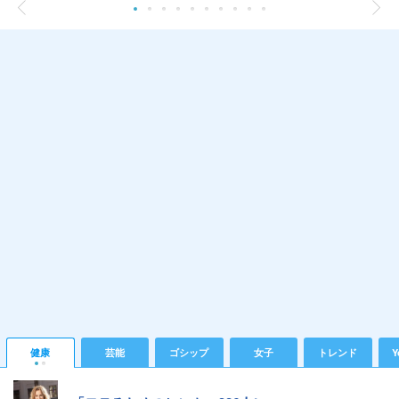
健康
芸能
ゴシップ
女子
トレンド
Y