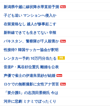
新潟県中越に線状降水帯直前予測
子ども追い マンションへ侵入か
在留資格なし 越人が惨事起こす
新幹線できても生きてない 辛辣
パキスタン、警察隊が千人殺害か
性接待? 韓国サッカー協会が釈明
レンタカー予約 10万円分当たる
音楽P・蔦谷好位置氏 離婚を公表
声優で雀士の伊達朱里紗が結婚
ロケでの無断撮影に女性アナ苦言
「要介護5」の志茂田景樹氏 今は
河井に悲劇 ミナミでぼったくり