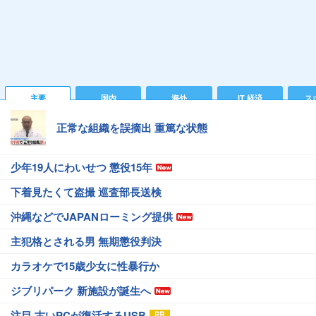
主要
国内
海外
IT 経済
ス
正常な組織を誤摘出 重篤な状態
少年19人にわいせつ 懲役15年
下着見たくて盗撮 巡査部長送検
沖縄などでJAPANローミング提供
主犯格とされる男 無期懲役判決
カラオケで15歳少女に性暴行か
ジブリパーク 新施設が誕生へ
注目 古いPCが復活するUSB