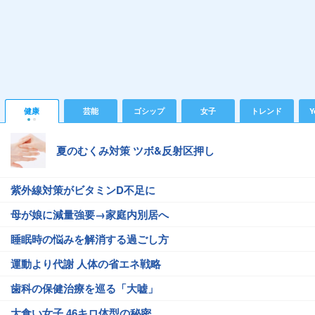
健康
芸能
ゴシップ
女子
トレンド
Y
夏のむくみ対策 ツボ&反射区押し
紫外線対策がビタミンD不足に
母が娘に減量強要→家庭内別居へ
睡眠時の悩みを解消する過ごし方
運動より代謝 人体の省エネ戦略
歯科の保健治療を巡る「大嘘」
大食い女子 46キロ体型の秘密