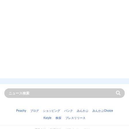
Peachy
ブログ
ショッピング
バンク
みんかぶ
みんかぶChoice
Kstyle
株探
プレスリリース