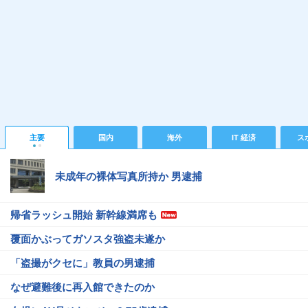
主要
国内
海外
IT 経済
ス
未成年の裸体写真所持か 男逮捕
帰省ラッシュ開始 新幹線満席も
覆面かぶってガソスタ強盗未遂か
「盗撮がクセに」教員の男逮捕
なぜ避難後に再入館できたのか