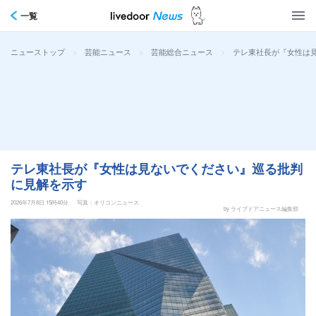
一覧
>
>
>
テレ東社長が『女性は
ニューストップ
芸能ニュース
芸能総合ニュース
テレ東社長が『女性は見ないでください』巡る批判
に見解を示す
2026年7月8日 15時40分
写真：オリコンニュース
by ライブドアニュース編集部