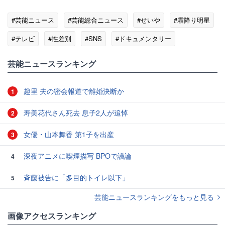
#芸能ニュース
#芸能総合ニュース
#せいや
#霜降り明星
#テレビ
#性差別
#SNS
#ドキュメンタリー
#バラエティ
芸能ニュースランキング
趣里 夫の密会報道で離婚決断か
1
寿美花代さん死去 息子2人が追悼
2
女優・山本舞香 第1子を出産
3
深夜アニメに喫煙描写 BPOで議論
4
斉藤被告に「多目的トイレ以下」
5
芸能ニュースランキングをもっと見る
画像アクセスランキング