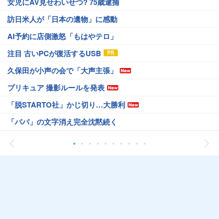
女児にAV見せわいせつ? 75歳逮捕
訪日米人が「日本の遺物」に感動
AI予約に店側激怒「もはやテロ」
注目 古いPCが復活するUSB
久保田が小声の会で「大声主張」
プリキュア 撮影ルールを発表
「脱STARTO社」かじ切り…大勝利
「パパ」の文字消え完全沈黙続く