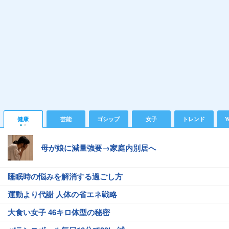
健康
芸能
ゴシップ
女子
トレンド
Y
母が娘に減量強要→家庭内別居へ
睡眠時の悩みを解消する過ごし方
運動より代謝 人体の省エネ戦略
大食い女子 46キロ体型の秘密