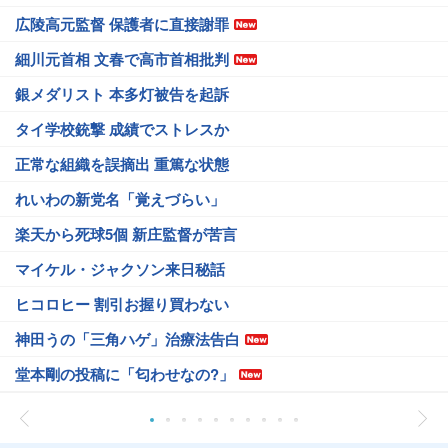
広陵高元監督 保護者に直接謝罪
細川元首相 文春で高市首相批判
銀メダリスト 本多灯被告を起訴
タイ学校銃撃 成績でストレスか
正常な組織を誤摘出 重篤な状態
れいわの新党名「覚えづらい」
楽天から死球5個 新庄監督が苦言
マイケル・ジャクソン来日秘話
ヒコロヒー 割引お握り買わない
神田うの「三角ハゲ」治療法告白
堂本剛の投稿に「匂わせなの?」