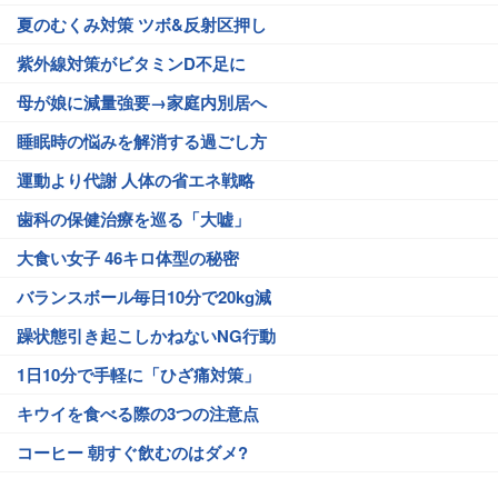
夏のむくみ対策 ツボ&反射区押し
紫外線対策がビタミンD不足に
母が娘に減量強要→家庭内別居へ
睡眠時の悩みを解消する過ごし方
運動より代謝 人体の省エネ戦略
歯科の保健治療を巡る「大嘘」
大食い女子 46キロ体型の秘密
バランスボール毎日10分で20kg減
躁状態引き起こしかねないNG行動
1日10分で手軽に「ひざ痛対策」
キウイを食べる際の3つの注意点
コーヒー 朝すぐ飲むのはダメ?