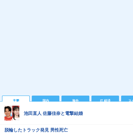
主要
国内
海外
IT 経済
ス
池田直人 佐藤佳奈と電撃結婚
脱輪したトラック発見 男性死亡