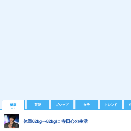
健康
芸能
ゴシップ
女子
トレンド
Y
体重62kg→82kgに 寺田心の生活