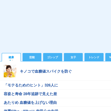
健康
芸能
ゴシップ
女子
トレンド
Y
キノコで血糖値スパイクを防ぐ
「モテるためのヒント」326人に
容姿と寿命 28年追跡で見えた差
あたりめ 血糖値を上げない理由
体重62kg→82kgに 寺田心の生活