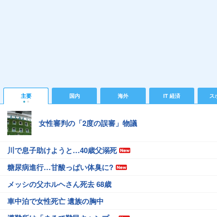
主要
国内
海外
IT 経済
ス
女性審判の「2度の誤審」物議
川で息子助けようと…40歳父溺死
糖尿病進行…甘酸っぱい体臭に?
メッシの父ホルヘさん死去 68歳
車中泊で女性死亡 遺族の胸中