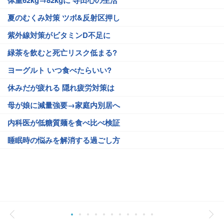
夏のむくみ対策 ツボ&反射区押し
紫外線対策がビタミンD不足に
緑茶を飲むと死亡リスク低まる?
ヨーグルト いつ食べたらいい?
休みだが疲れる 隠れ疲労対策は
母が娘に減量強要→家庭内別居へ
内科医が低糖質麺を食べ比べ検証
睡眠時の悩みを解消する過ごし方