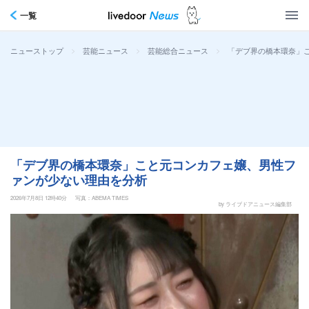
一覧
>
>
>
「デブ界の橋本環奈」
ニューストップ
芸能ニュース
芸能総合ニュース
「デブ界の橋本環奈」こと元コンカフェ嬢、男性フ
ァンが少ない理由を分析
2026年7月8日 12時40分
写真：ABEMA TIMES
by ライブドアニュース編集部